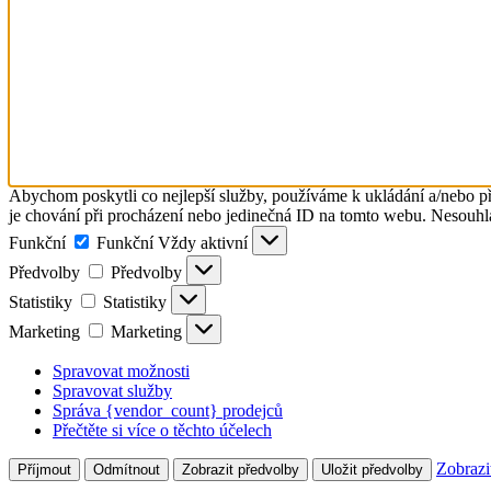
Abychom poskytli co nejlepší služby, používáme k ukládání a/nebo př
je chování při procházení nebo jedinečná ID na tomto webu. Nesouhlas
Funkční
Funkční
Vždy aktivní
Předvolby
Předvolby
Statistiky
Statistiky
Marketing
Marketing
Spravovat možnosti
Spravovat služby
Správa {vendor_count} prodejců
Přečtěte si více o těchto účelech
Zobrazi
Příjmout
Odmítnout
Zobrazit předvolby
Uložit předvolby