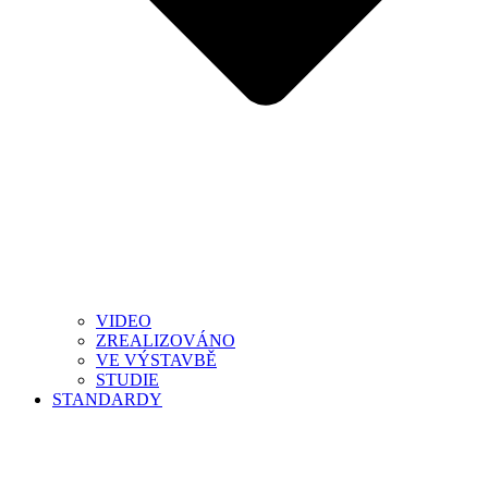
VIDEO
ZREALIZOVÁNO
VE VÝSTAVBĚ
STUDIE
STANDARDY