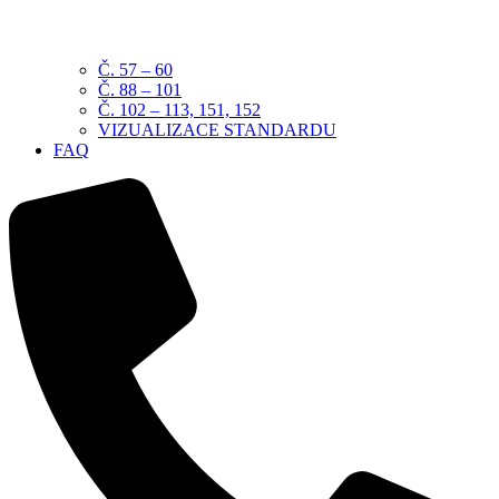
Č. 57 – 60
Č. 88 – 101
Č. 102 – 113, 151, 152
VIZUALIZACE STANDARDU
FAQ