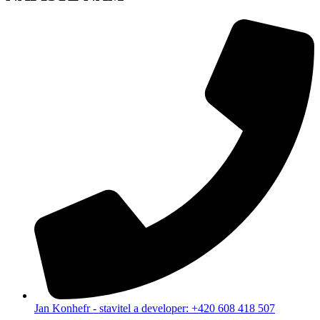
Jan Konhefr - stavitel a developer: +420 608 418 507