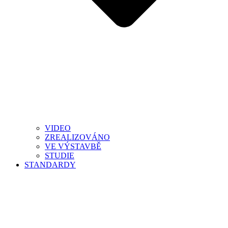
VIDEO
ZREALIZOVÁNO
VE VÝSTAVBĚ
STUDIE
STANDARDY