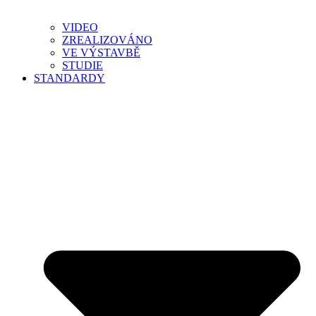
VIDEO
ZREALIZOVÁNO
VE VÝSTAVBĚ
STUDIE
STANDARDY