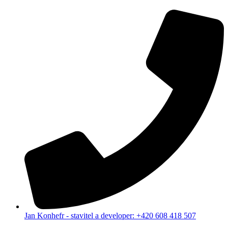
Jan Konhefr - stavitel a developer: +420 608 418 507