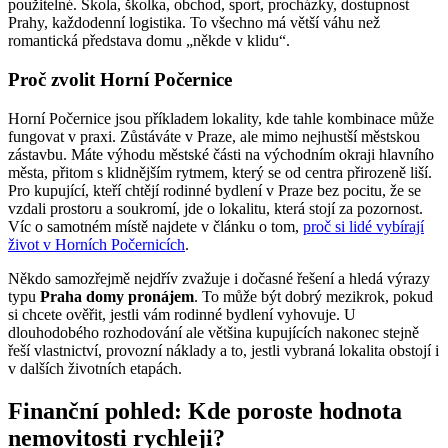
použitelné. Škola, školka, obchod, sport, procházky, dostupnost
Prahy, každodenní logistika. To všechno má větší váhu než
romantická představa domu „někde v klidu“.
Proč zvolit Horní Počernice
Horní Počernice jsou příkladem lokality, kde tahle kombinace může
fungovat v praxi. Zůstáváte v Praze, ale mimo nejhustší městskou
zástavbu. Máte výhodu městské části na východním okraji hlavního
města, přitom s klidnějším rytmem, který se od centra přirozeně liší.
Pro kupující, kteří chtějí rodinné bydlení v Praze bez pocitu, že se
vzdali prostoru a soukromí, jde o lokalitu, která stojí za pozornost.
Víc o samotném místě najdete v článku o tom,
proč si lidé vybírají
život v Horních Počernicích
.
Někdo samozřejmě nejdřív zvažuje i dočasné řešení a hledá výrazy
typu
Praha domy pronájem
. To může být dobrý mezikrok, pokud
si chcete ověřit, jestli vám rodinné bydlení vyhovuje. U
dlouhodobého rozhodování ale většina kupujících nakonec stejně
řeší vlastnictví, provozní náklady a to, jestli vybraná lokalita obstojí i
v dalších životních etapách.
Finanční pohled: Kde poroste hodnota
nemovitosti rychleji?