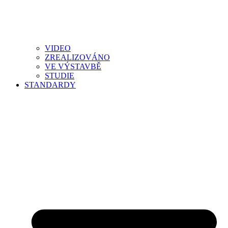
VIDEO
ZREALIZOVÁNO
VE VÝSTAVBĚ
STUDIE
STANDARDY