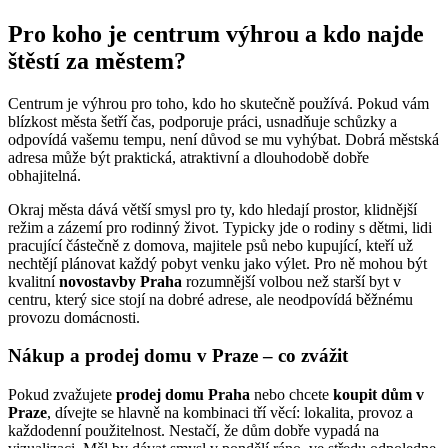
Pro koho je centrum výhrou a kdo najde
štěstí za městem?
Centrum je výhrou pro toho, kdo ho skutečně používá. Pokud vám
blízkost města šetří čas, podporuje práci, usnadňuje schůzky a
odpovídá vašemu tempu, není důvod se mu vyhýbat. Dobrá městská
adresa může být praktická, atraktivní a dlouhodobě dobře
obhajitelná.
Okraj města dává větší smysl pro ty, kdo hledají prostor, klidnější
režim a zázemí pro rodinný život. Typicky jde o rodiny s dětmi, lidi
pracující částečně z domova, majitele psů nebo kupující, kteří už
nechtějí plánovat každý pobyt venku jako výlet. Pro ně mohou být
kvalitní
novostavby Praha
rozumnější volbou než starší byt v
centru, který sice stojí na dobré adrese, ale neodpovídá běžnému
provozu domácnosti.
Nákup a prodej domu v Praze – co zvážit
Pokud zvažujete
prodej domu Praha
nebo chcete
koupit dům v
Praze
, dívejte se hlavně na kombinaci tří věcí: lokalita, provoz a
každodenní použitelnost. Nestačí, že dům dobře vypadá na