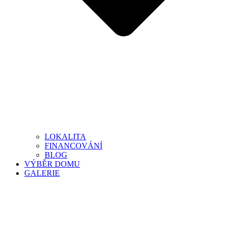
LOKALITA
FINANCOVÁNÍ
BLOG
VÝBĚR DOMU
GALERIE