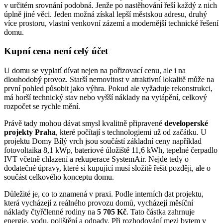
v určitém srovnání podobná. Jenže po nastěhování řeší každý z nich
úplně jiné věci. Jeden možná získal lepší městskou adresu, druhý
více prostoru, vlastní venkovní zázemí a modernější technické řešení
domu.
Kupní cena není celý účet
U domu se vyplatí dívat nejen na pořizovací cenu, ale i na
dlouhodobý provoz. Starší nemovitost v atraktivní lokalitě může na
první pohled působit jako výhra. Pokud ale vyžaduje rekonstrukci,
má horší technický stav nebo vyšší náklady na vytápění, celkový
rozpočet se rychle mění.
Právě tady mohou dávat smysl kvalitně připravené
developerské
projekty Praha
, které počítají s technologiemi už od začátku. U
projektu Domy Bílý vrch jsou součástí základní ceny například
fotovoltaika 8,1 kWp, bateriové úložiště 11,6 kWh, tepelné čerpadlo
IVT včetně chlazení a rekuperace SystemAir. Nejde tedy o
dodatečné úpravy, které si kupující musí složitě řešit později, ale o
součást celkového konceptu domu.
Důležité je, co to znamená v praxi. Podle interních dat projektu,
která vycházejí z reálného provozu domů, vycházejí měsíční
náklady čtyřčlenné rodiny na
5 705 Kč
. Tato částka zahrnuje
energie, vodu, pojištění a odpady. Při rozhodování mezi bytem v