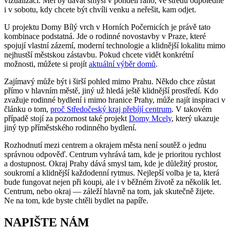
vizualizaci. Měl by dávat smysl v pondělí ráno, ve středu odpoledne
i v sobotu, kdy chcete být chvíli venku a neřešit, kam odjet.
U projektu Domy Bílý vrch v Horních Počernicích je právě tato
kombinace podstatná. Jde o rodinné novostavby v Praze, které
spojují vlastní zázemí, moderní technologie a klidnější lokalitu mimo
nejhustší městskou zástavbu. Pokud chcete vidět konkrétní
možnosti, můžete si projít
aktuální výběr domů
.
Zajímavý může být i širší pohled mimo Prahu. Někdo chce zůstat
přímo v hlavním městě, jiný už hledá ještě klidnější prostředí. Kdo
zvažuje rodinné bydlení i mimo hranice Prahy, může najít inspiraci v
článku o tom,
proč Středočeský kraj přebíjí centrum
. V takovém
případě stojí za pozornost také projekt
Domy Mcely
, který ukazuje
jiný typ příměstského rodinného bydlení.
Rozhodnutí mezi centrem a okrajem města není soutěž o jednu
správnou odpověď. Centrum vyhrává tam, kde je prioritou rychlost
a dostupnost. Okraj Prahy dává smysl tam, kde je důležitý prostor,
soukromí a klidnější každodenní rytmus. Nejlepší volba je ta, která
bude fungovat nejen při koupi, ale i v běžném životě za několik let.
Centrum, nebo okraj — záleží hlavně na tom, jak skutečně žijete.
Ne na tom, kde byste chtěli bydlet na papíře.
NAPIŠTE NÁM