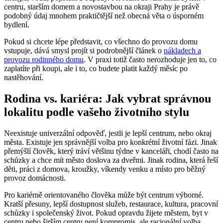
centru, starším domem a novostavbou na okraji Prahy je právě
podobný údaj mnohem praktičtější než obecná věta o úsporném
bydlení.
Pokud si chcete lépe představit, co všechno do provozu domu
vstupuje, dává smysl projít si podrobnější článek o
nákladech a
provozu rodinného domu
. V praxi totiž často nerozhoduje jen to, co
zaplatíte při koupi, ale i to, co budete platit každý měsíc po
nastěhování.
Rodina vs. kariéra: Jak vybrat správnou
lokalitu podle vašeho životního stylu
Neexistuje univerzální odpověď, jestli je lepší centrum, nebo okraj
města. Existuje jen správnější volba pro konkrétní životní fázi. Jinak
přemýšlí člověk, který tráví většinu týdne v kanceláři, chodí často na
schůzky a chce mít město doslova za dveřmi. Jinak rodina, která řeší
děti, práci z domova, kroužky, víkendy venku a místo pro běžný
provoz domácnosti.
Pro kariérně orientovaného člověka může být centrum výborné.
Kratší přesuny, lepší dostupnost služeb, restaurace, kultura, pracovní
schůzky i společenský život. Pokud opravdu žijete městem, byt v
centru nebo širším centru není kompromis, ale racionální volba.