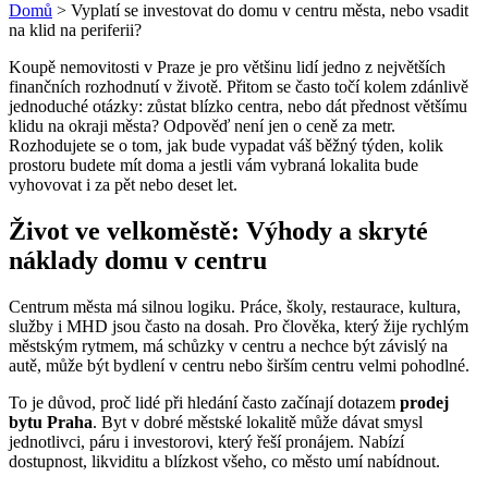
Domů
>
Vyplatí se investovat do domu v centru města, nebo vsadit
na klid na periferii?
Koupě nemovitosti v Praze je pro většinu lidí jedno z největších
finančních rozhodnutí v životě. Přitom se často točí kolem zdánlivě
jednoduché otázky: zůstat blízko centra, nebo dát přednost většímu
klidu na okraji města? Odpověď není jen o ceně za metr.
Rozhodujete se o tom, jak bude vypadat váš běžný týden, kolik
prostoru budete mít doma a jestli vám vybraná lokalita bude
vyhovovat i za pět nebo deset let.
Život ve velkoměstě: Výhody a skryté
náklady domu v centru
Centrum města má silnou logiku. Práce, školy, restaurace, kultura,
služby i MHD jsou často na dosah. Pro člověka, který žije rychlým
městským rytmem, má schůzky v centru a nechce být závislý na
autě, může být bydlení v centru nebo širším centru velmi pohodlné.
To je důvod, proč lidé při hledání často začínají dotazem
prodej
bytu Praha
. Byt v dobré městské lokalitě může dávat smysl
jednotlivci, páru i investorovi, který řeší pronájem. Nabízí
dostupnost, likviditu a blízkost všeho, co město umí nabídnout.