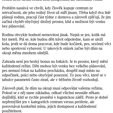
Problém nastává ve chvíli, kdy člověk kupuje centrum ze
setrvačnosti, ale jeho reálný život už míří jinam. Třeba když dva lidé
plánují rodinu, pracují část týdne z domova a zároveň zjišťují, že jim
začíná chybět obyčejný úložný prostor, klid a možnost být venku
bez plánování.
Rodina obvykle hodnotí nemovitost jinak. Neptá se jen, kolik má
byt metrů. Ptá se, kde budou děti trávit odpoledne, kam se uloží
kola, jestli se dá doma pracovat, kde bude kočárek, pes, sezónní věci
nebo sportovní vybavení. U takových otázek začne být dům na
okraji města mnohem silnější.
Zahrada není jen hezký bonus na fotkách. Je to prostor, který mění
každodenní režim. Děti mohou být venku bez velkého plánování,
pes nemusí čekat na každou procházku, dospělí mají místo na
odpočinek, práci nebo obyčejné posezení. To jsou věci, které se v
tabulce parametrů často ztratí, ale v běžném životě rozhodují.
Zároveň platí, že dům na okraji musí odpovídat vašemu režimu.
Pokud se z něj stane základna, odkud všichni neustále někam
dojíždějí, klid se rychle promění v logistickou zátěž. Proto je dobré
nepřemýšlet jen v kategoriích centrum versus periferie, ale
porovnávat konkrétní místa, jejich dostupnost a každodenní
použitelnost.