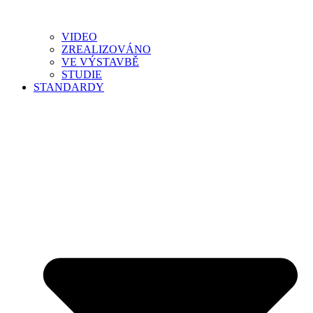
VIDEO
ZREALIZOVÁNO
VE VÝSTAVBĚ
STUDIE
STANDARDY