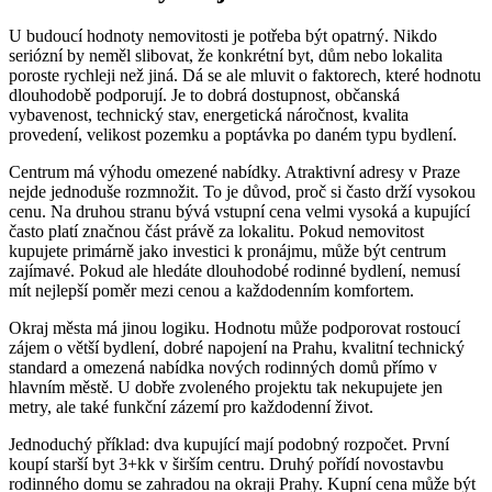
U budoucí hodnoty nemovitosti je potřeba být opatrný. Nikdo
seriózní by neměl slibovat, že konkrétní byt, dům nebo lokalita
poroste rychleji než jiná. Dá se ale mluvit o faktorech, které hodnotu
dlouhodobě podporují. Je to dobrá dostupnost, občanská
vybavenost, technický stav, energetická náročnost, kvalita
provedení, velikost pozemku a poptávka po daném typu bydlení.
Centrum má výhodu omezené nabídky. Atraktivní adresy v Praze
nejde jednoduše rozmnožit. To je důvod, proč si často drží vysokou
cenu. Na druhou stranu bývá vstupní cena velmi vysoká a kupující
často platí značnou část právě za lokalitu. Pokud nemovitost
kupujete primárně jako investici k pronájmu, může být centrum
zajímavé. Pokud ale hledáte dlouhodobé rodinné bydlení, nemusí
mít nejlepší poměr mezi cenou a každodenním komfortem.
Okraj města má jinou logiku. Hodnotu může podporovat rostoucí
zájem o větší bydlení, dobré napojení na Prahu, kvalitní technický
standard a omezená nabídka nových rodinných domů přímo v
hlavním městě. U dobře zvoleného projektu tak nekupujete jen
metry, ale také funkční zázemí pro každodenní život.
Jednoduchý příklad: dva kupující mají podobný rozpočet. První
koupí starší byt 3+kk v širším centru. Druhý pořídí novostavbu
rodinného domu se zahradou na okraji Prahy. Kupní cena může být