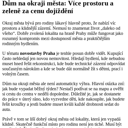
Dům na okraji města: Více prostoru a
zeleně za cenu dojíždění
Okraj města bývá pro rodiny lákavý hlavně proto, že nabízí víc
prostoru a klidnější zázemí. Nemusí to znamenat život „daleko od
všeho“. Dobře zvolená lokalita na hraně Prahy může fungovat jako
rozumný kompromis mezi dostupností města a praktičtějším
rodinným bydlením.
U tématu
novostavby Praha
je tenhle posun dobře vidět. Kupující
často nehledají jen novou nemovitost. Hledají bydlení, kde nebudou
muset hned řešit rekonstrukci, kde bude technické zázemí odpovídat
současným nárokům a kde se bude dát normálně žít s dětmi, prací i
volným časem.
Dům na okraji města ale není automaticky výhra. Hlavní otázka zní:
jak bude vypadat běžný týden? Nestačí podívat se na mapu a ověřit
si cestu do centra v neděli dopoledne. Důležité je, jak se dostanete
do práce v úterý ráno, kdo vyzvedne děti, kde nakoupíte, jak budete
řešit kroužky a jestli budete muset kvůli každé drobnosti sedat do
auta.
Právě v tom se liší dobrý okraj města od lokality, která jen vypadá
klidně. Skutečně funkční místo pro rodinu není jen tiché. Musí být