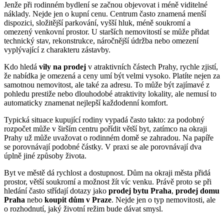
Jenže při rodinném bydlení se začnou objevovat i méně viditelné
náklady. Nejde jen o kupní cenu. Centrum často znamená menší
dispozici, složitější parkování, vyšší hluk, méně soukromí a
omezený venkovní prostor. U starších nemovitostí se může přidat
technický stav, rekonstrukce, náročnější údržba nebo omezení
vyplývající z charakteru zástavby.
Kdo hledá
vily na prodej
v atraktivních částech Prahy, rychle zjistí,
že nabídka je omezená a ceny umí být velmi vysoko. Platíte nejen za
samotnou nemovitost, ale také za adresu. To může být zajímavé z
pohledu prestiže nebo dlouhodobé atraktivity lokality, ale nemusí to
automaticky znamenat nejlepší každodenní komfort.
Typická situace kupující rodiny vypadá často takto: za podobný
rozpočet může v širším centru pořídit větší byt, zatímco na okraji
Prahy už může uvažovat o rodinném domě se zahradou. Na papíře
se porovnávají podobné částky. V praxi se ale porovnávají dva
úplně jiné způsoby života.
Byt ve městě dá rychlost a dostupnost. Dům na okraji města přidá
prostor, větší soukromí a možnost žít víc venku. Právě proto se při
hledání často střídají dotazy jako
prodej bytu Praha
,
prodej domu
Praha
nebo
koupit dům v Praze
. Nejde jen o typ nemovitosti, ale
o rozhodnutí, jaký životní režim bude dávat smysl.