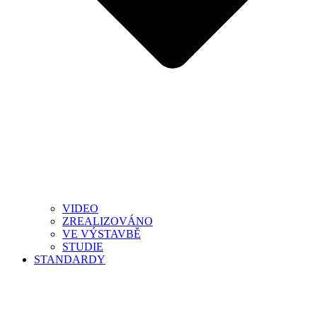
VIDEO
ZREALIZOVÁNO
VE VÝSTAVBĚ
STUDIE
STANDARDY