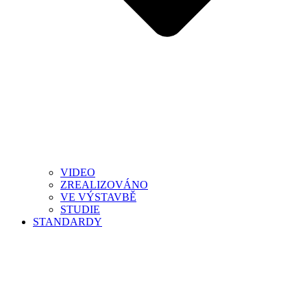
VIDEO
ZREALIZOVÁNO
VE VÝSTAVBĚ
STUDIE
STANDARDY