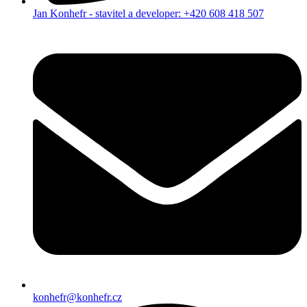
Jan Konhefr - stavitel a developer: +420 608 418 507
konhefr@konhefr.cz