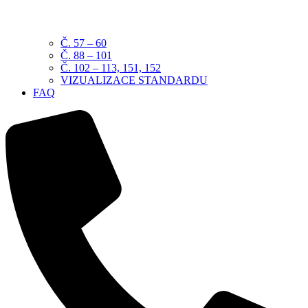
Č. 57 – 60
Č. 88 – 101
Č. 102 – 113, 151, 152
VIZUALIZACE STANDARDU
FAQ