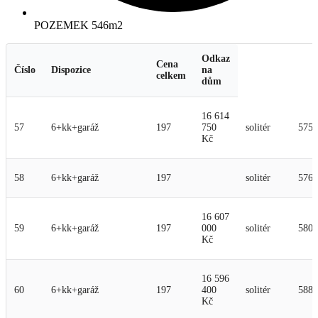
POZEMEK 546m2
Odkaz
Cena
Číslo
Dispozice
na
celkem
dům
16 614
57
6+kk+garáž
197
750
solitér
575
Kč
58
6+kk+garáž
197
solitér
576
16 607
59
6+kk+garáž
197
000
solitér
580
Kč
16 596
60
6+kk+garáž
197
400
solitér
588
Kč