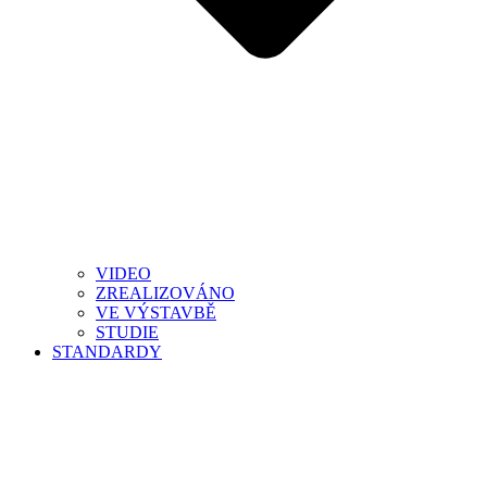
VIDEO
ZREALIZOVÁNO
VE VÝSTAVBĚ
STUDIE
STANDARDY