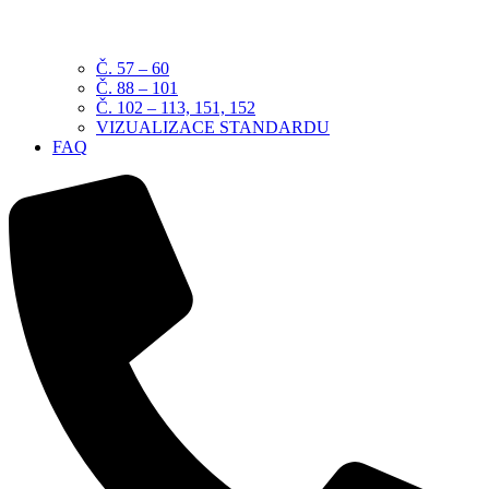
Č. 57 – 60
Č. 88 – 101
Č. 102 – 113, 151, 152
VIZUALIZACE STANDARDU
FAQ