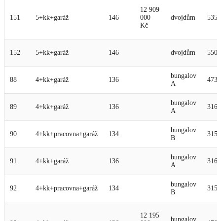
12 909
151
5+kk+garáž
146
000
dvojdům
535
Kč
152
5+kk+garáž
146
dvojdům
550
bungalov
88
4+kk+garáž
136
473
A
bungalov
89
4+kk+garáž
136
316
A
bungalov
90
4+kk+pracovna+garáž
134
315
B
bungalov
91
4+kk+garáž
136
316
A
bungalov
92
4+kk+pracovna+garáž
134
315
B
12 195
bungalov