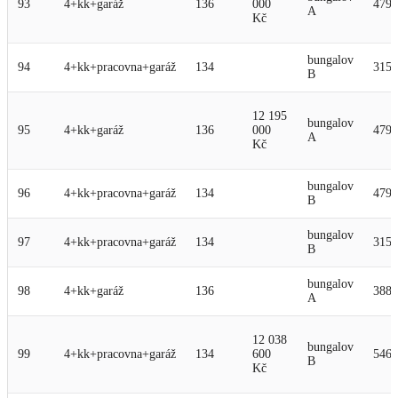
93
4+kk+garáž
136
000
479
A
Kč
bungalov
94
4+kk+pracovna+garáž
134
315
B
12 195
bungalov
95
4+kk+garáž
136
000
479
A
Kč
bungalov
96
4+kk+pracovna+garáž
134
479
B
bungalov
97
4+kk+pracovna+garáž
134
315
B
bungalov
98
4+kk+garáž
136
388
A
12 038
bungalov
99
4+kk+pracovna+garáž
134
600
546
B
Kč