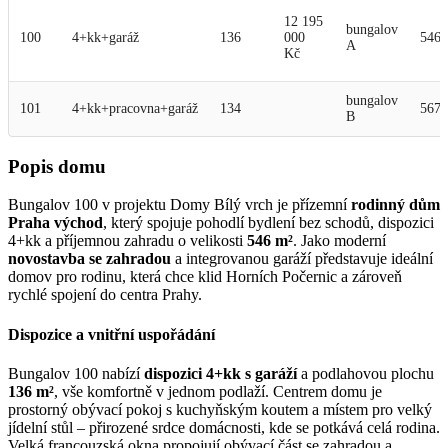
12 195
bungalov
100
4+kk+garáž
136
000
546
A
Kč
bungalov
101
4+kk+pracovna+garáž
134
567
B
Popis domu
Bungalov 100 v projektu Domy Bílý vrch je přízemní
rodinný dům
Praha východ
, který spojuje pohodlí bydlení bez schodů, dispozici
4+kk a příjemnou zahradu o velikosti
546 m²
. Jako moderní
novostavba se zahradou
a integrovanou garáží představuje ideální
domov pro rodinu, která chce klid Horních Počernic a zároveň
rychlé spojení do centra Prahy.
Dispozice a vnitřní uspořádání
Bungalov 100 nabízí
dispozici 4+kk s garáží
a podlahovou plochu
136 m²
, vše komfortně v jednom podlaží. Centrem domu je
prostorný obývací pokoj s kuchyňským koutem a místem pro velký
jídelní stůl – přirozené srdce domácnosti, kde se potkává celá rodina.
Velká francouzská okna propojují obývací část se zahradou a