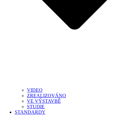
VIDEO
ZREALIZOVÁNO
VE VÝSTAVBĚ
STUDIE
STANDARDY