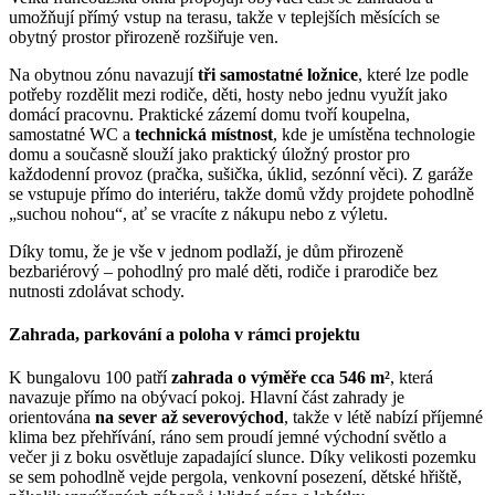
umožňují přímý vstup na terasu, takže v teplejších měsících se
obytný prostor přirozeně rozšiřuje ven.
Na obytnou zónu navazují
tři samostatné ložnice
, které lze podle
potřeby rozdělit mezi rodiče, děti, hosty nebo jednu využít jako
domácí pracovnu. Praktické zázemí domu tvoří koupelna,
samostatné WC a
technická místnost
, kde je umístěna technologie
domu a současně slouží jako praktický úložný prostor pro
každodenní provoz (pračka, sušička, úklid, sezónní věci). Z garáže
se vstupuje přímo do interiéru, takže domů vždy projdete pohodlně
„suchou nohou“, ať se vracíte z nákupu nebo z výletu.
Díky tomu, že je vše v jednom podlaží, je dům přirozeně
bezbariérový – pohodlný pro malé děti, rodiče i prarodiče bez
nutnosti zdolávat schody.
Zahrada, parkování a poloha v rámci projektu
K bungalovu 100 patří
zahrada o výměře cca 546 m²
, která
navazuje přímo na obývací pokoj. Hlavní část zahrady je
orientována
na sever až severovýchod
, takže v létě nabízí příjemné
klima bez přehřívání, ráno sem proudí jemné východní světlo a
večer ji z boku osvětluje zapadající slunce. Díky velikosti pozemku
se sem pohodlně vejde pergola, venkovní posezení, dětské hřiště,