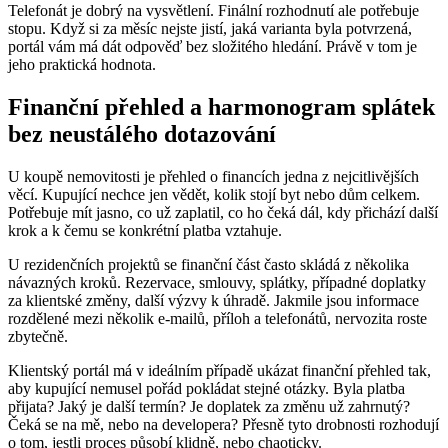
Telefonát je dobrý na vysvětlení. Finální rozhodnutí ale potřebuje
stopu. Když si za měsíc nejste jistí, jaká varianta byla potvrzená,
portál vám má dát odpověď bez složitého hledání. Právě v tom je
jeho praktická hodnota.
Finanční přehled a harmonogram splátek
bez neustálého dotazování
U koupě nemovitosti je přehled o financích jedna z nejcitlivějších
věcí. Kupující nechce jen vědět, kolik stojí byt nebo dům celkem.
Potřebuje mít jasno, co už zaplatil, co ho čeká dál, kdy přichází další
krok a k čemu se konkrétní platba vztahuje.
U rezidenčních projektů se finanční část často skládá z několika
návazných kroků. Rezervace, smlouvy, splátky, případné doplatky
za klientské změny, další výzvy k úhradě. Jakmile jsou informace
rozdělené mezi několik e-mailů, příloh a telefonátů, nervozita roste
zbytečně.
Klientský portál má v ideálním případě ukázat finanční přehled tak,
aby kupující nemusel pořád pokládat stejné otázky. Byla platba
přijata? Jaký je další termín? Je doplatek za změnu už zahrnutý?
Čeká se na mě, nebo na developera? Přesně tyto drobnosti rozhodují
o tom, jestli proces působí klidně, nebo chaoticky.