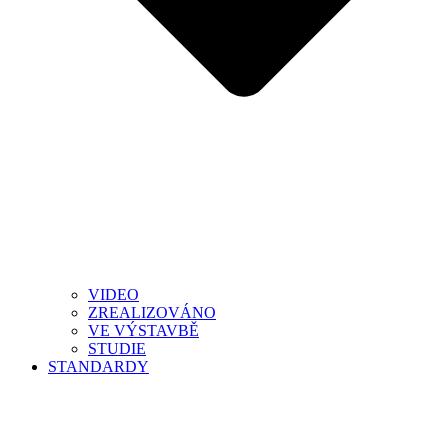
VIDEO
ZREALIZOVÁNO
VE VÝSTAVBĚ
STUDIE
STANDARDY