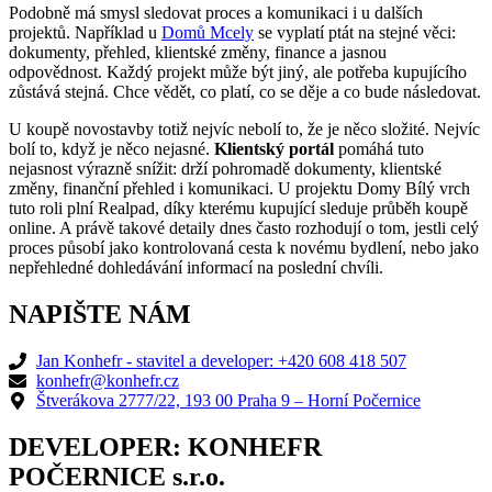
Podobně má smysl sledovat proces a komunikaci i u dalších
projektů. Například u
Domů Mcely
se vyplatí ptát na stejné věci:
dokumenty, přehled, klientské změny, finance a jasnou
odpovědnost. Každý projekt může být jiný, ale potřeba kupujícího
zůstává stejná. Chce vědět, co platí, co se děje a co bude následovat.
U koupě novostavby totiž nejvíc nebolí to, že je něco složité. Nejvíc
bolí to, když je něco nejasné.
Klientský portál
pomáhá tuto
nejasnost výrazně snížit: drží pohromadě dokumenty, klientské
změny, finanční přehled i komunikaci. U projektu Domy Bílý vrch
tuto roli plní Realpad, díky kterému kupující sleduje průběh koupě
online. A právě takové detaily dnes často rozhodují o tom, jestli celý
proces působí jako kontrolovaná cesta k novému bydlení, nebo jako
nepřehledné dohledávání informací na poslední chvíli.
NAPIŠTE NÁM
Jan Konhefr - stavitel a developer: +420 608 418 507
konhefr@konhefr.cz
Štverákova 2777/22, 193 00 Praha 9 – Horní Počernice
DEVELOPER: KONHEFR
POČERNICE s.r.o.