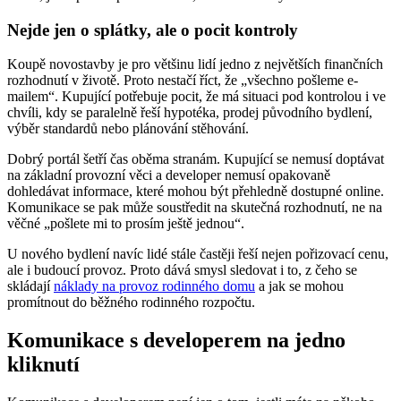
Nejde jen o splátky, ale o pocit kontroly
Koupě novostavby je pro většinu lidí jedno z největších finančních
rozhodnutí v životě. Proto nestačí říct, že „všechno pošleme e-
mailem“. Kupující potřebuje pocit, že má situaci pod kontrolou i ve
chvíli, kdy se paralelně řeší hypotéka, prodej původního bydlení,
výběr standardů nebo plánování stěhování.
Dobrý portál šetří čas oběma stranám. Kupující se nemusí doptávat
na základní provozní věci a developer nemusí opakovaně
dohledávat informace, které mohou být přehledně dostupné online.
Komunikace se pak může soustředit na skutečná rozhodnutí, ne na
věčné „pošlete mi to prosím ještě jednou“.
U nového bydlení navíc lidé stále častěji řeší nejen pořizovací cenu,
ale i budoucí provoz. Proto dává smysl sledovat i to, z čeho se
skládají
náklady na provoz rodinného domu
a jak se mohou
promítnout do běžného rodinného rozpočtu.
Komunikace s developerem na jedno
kliknutí