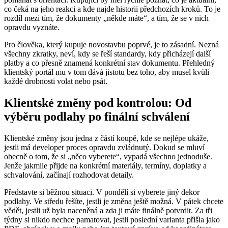
co čeká na jeho reakci a kde najde historii předchozích kroků. To je
rozdíl mezi tím, že dokumenty „někde máte“, a tím, že se v nich
opravdu vyznáte.
Pro člověka, který kupuje novostavbu poprvé, je to zásadní. Nezná
všechny zkratky, neví, kdy se řeší standardy, kdy přicházejí další
platby a co přesně znamená konkrétní stav dokumentu. Přehledný
klientský portál mu v tom dává jistotu bez toho, aby musel kvůli
každé drobnosti volat nebo psát.
Klientské změny pod kontrolou: Od
výběru podlahy po finální schválení
Klientské změny jsou jedna z částí koupě, kde se nejlépe ukáže,
jestli má developer proces opravdu zvládnutý. Dokud se mluví
obecně o tom, že si „něco vyberete“, vypadá všechno jednoduše.
Jenže jakmile přijde na konkrétní materiály, termíny, doplatky a
schvalování, začínají rozhodovat detaily.
Představte si běžnou situaci. V pondělí si vyberete jiný dekor
podlahy. Ve středu řešíte, jestli je změna ještě možná. V pátek chcete
vědět, jestli už byla naceněná a zda ji máte finálně potvrdit. Za tři
týdny si nikdo nechce pamatovat, jestli poslední varianta přišla jako