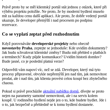
Právě proto by se měl klientský portál stát jednou z otázek, které při
výběru projektu položíte. Ne proto, že by moderní bydlení muselo
mít za každou cenu další aplikaci. Ale proto, že dobře vedený portál
ukazuje, že developer přemýšlí i nad procesem po podpisu
rezervace.
Co se vyplatí zeptat před rozhodnutím
Když porovnáváte
developerské projekty
nebo obecně
novostavby Praha
, zeptejte se jednoduše: Kde uvidím dokumenty?
Jak budu schvalovat klientské změny? Budu mít přehled o platbách
a termínech? Kudy půjde komunikace? Uvidím historii domluv?
Bude jasné, co je poslední platná verze?
Odpovědi vám napoví víc, než se zdá. Developer, který má tyto
procesy připravené, obvykle nepřemýšlí jen nad tím, jak nemovitost
prodat, ale i nad tím, jak klienta provést celou koupí bez zbytečného
chaosu.
Pokud si právě procházíte
aktuální nabídku domů
, dívejte se proto
nejen na parametry samotné nemovitosti, ale i na servis kolem
koupě. U rodinného bydlení nejde jen o to, kde budete bydlet. Jde i
o to, jak bezpečně a přehledně se k tomu bydlení dostanete.