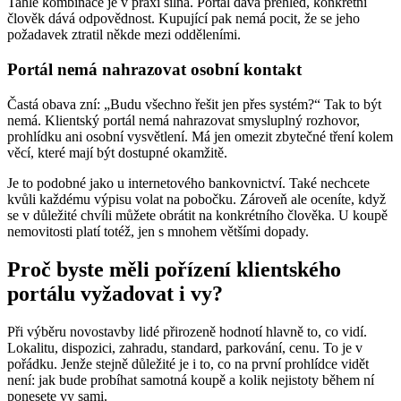
Tahle kombinace je v praxi silná. Portál dává přehled, konkrétní
člověk dává odpovědnost. Kupující pak nemá pocit, že se jeho
požadavek ztratil někde mezi odděleními.
Portál nemá nahrazovat osobní kontakt
Častá obava zní: „Budu všechno řešit jen přes systém?“ Tak to být
nemá. Klientský portál nemá nahrazovat smysluplný rozhovor,
prohlídku ani osobní vysvětlení. Má jen omezit zbytečné tření kolem
věcí, které mají být dostupné okamžitě.
Je to podobné jako u internetového bankovnictví. Také nechcete
kvůli každému výpisu volat na pobočku. Zároveň ale oceníte, když
se v důležité chvíli můžete obrátit na konkrétního člověka. U koupě
nemovitosti platí totéž, jen s mnohem většími dopady.
Proč byste měli pořízení klientského
portálu vyžadovat i vy?
Při výběru novostavby lidé přirozeně hodnotí hlavně to, co vidí.
Lokalitu, dispozici, zahradu, standard, parkování, cenu. To je v
pořádku. Jenže stejně důležité je i to, co na první prohlídce vidět
není: jak bude probíhat samotná koupě a kolik nejistoty během ní
ponesete vy sami.