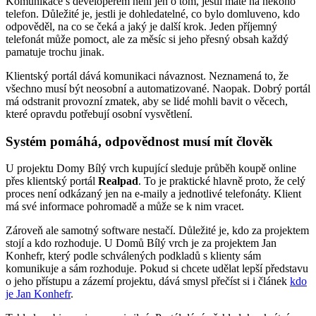
Komunikace s developerem není jen o tom, jestli máte na někoho
telefon. Důležité je, jestli je dohledatelné, co bylo domluveno, kdo
odpověděl, na co se čeká a jaký je další krok. Jeden příjemný
telefonát může pomoct, ale za měsíc si jeho přesný obsah každý
pamatuje trochu jinak.
Klientský portál dává komunikaci návaznost. Neznamená to, že
všechno musí být neosobní a automatizované. Naopak. Dobrý portál
má odstranit provozní zmatek, aby se lidé mohli bavit o věcech,
které opravdu potřebují osobní vysvětlení.
Systém pomáhá, odpovědnost musí mít člověk
U projektu Domy Bílý vrch kupující sleduje průběh koupě online
přes klientský portál
Realpad
. To je praktické hlavně proto, že celý
proces není odkázaný jen na e-maily a jednotlivé telefonáty. Klient
má své informace pohromadě a může se k nim vracet.
Zároveň ale samotný software nestačí. Důležité je, kdo za projektem
stojí a kdo rozhoduje. U Domů Bílý vrch je za projektem Jan
Konhefr, který podle schválených podkladů s klienty sám
komunikuje a sám rozhoduje. Pokud si chcete udělat lepší představu
o jeho přístupu a zázemí projektu, dává smysl přečíst si i článek
kdo
je Jan Konhefr
.