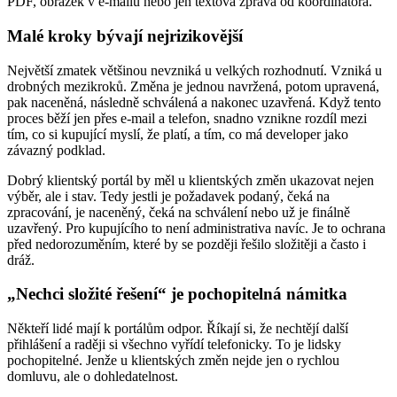
PDF, obrázek v e-mailu nebo jen textová zpráva od koordinátora.
Malé kroky bývají nejrizikovější
Největší zmatek většinou nevzniká u velkých rozhodnutí. Vzniká u
drobných mezikroků. Změna je jednou navržená, potom upravená,
pak naceněná, následně schválená a nakonec uzavřená. Když tento
proces běží jen přes e-mail a telefon, snadno vznikne rozdíl mezi
tím, co si kupující myslí, že platí, a tím, co má developer jako
závazný podklad.
Dobrý klientský portál by měl u klientských změn ukazovat nejen
výběr, ale i stav. Tedy jestli je požadavek podaný, čeká na
zpracování, je naceněný, čeká na schválení nebo už je finálně
uzavřený. Pro kupujícího to není administrativa navíc. Je to ochrana
před nedorozuměním, které by se později řešilo složitěji a často i
dráž.
„Nechci složité řešení“ je pochopitelná námitka
Někteří lidé mají k portálům odpor. Říkají si, že nechtějí další
přihlášení a raději si všechno vyřídí telefonicky. To je lidsky
pochopitelné. Jenže u klientských změn nejde jen o rychlou
domluvu, ale o dohledatelnost.