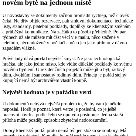
novém bytě na jednom místě
U novostavby se dokumenty začnou hromadit rychleji, než člověk
čeká. Nejdřív přijde rezervace, pak smluvní dokumentace, technické
listy, standardy, platební podklady, doplňky ke klientským změnám
a průběžná komunikace. Na začátku to působí přehledně. Po pár
týdnech už ale můžete mít část věcí v e-mailu, něco stažené v
telefonu, něco uložené v počítači a něco jen jako přílohu v dávno
zapadlém vlákně.
Právě tady dává
portál
největší smysl. Ne jako technologická
hračka, ale jako jedno místo, kde vidíte důležité podklady ke svému
novému bydlení. U rezidenčních projektů může jít o byt, řadový
dům, dvojdům i samostatný rodinný dům. Princip je pořád stejný:
kupující nemá být archivářem vlastní koupě.
Největší hodnota je v pořádku verzí
U dokumentů nebývá největší problém to, že by vám je někdo
neposlal. Horší je poznat, která verze je poslední, co je ještě
pracovní návrh a podle čeho se opravdu postupuje. Jedna starší
příloha může později způsobit zbytečné nedorozumění.
Dobrý klientský portál proto nemá být jen složka se soubory. Má
pomáhat s orientací. Kupující by měl rychle poznat, co je aktuální,