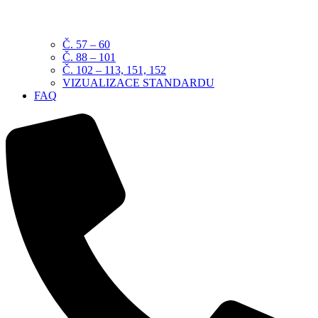
Č. 57 – 60
Č. 88 – 101
Č. 102 – 113, 151, 152
VIZUALIZACE STANDARDU
FAQ