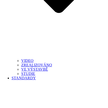
VIDEO
ZREALIZOVÁNO
VE VÝSTAVBĚ
STUDIE
STANDARDY