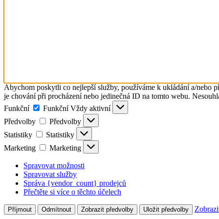
Abychom poskytli co nejlepší služby, používáme k ukládání a/nebo př
je chování při procházení nebo jedinečná ID na tomto webu. Nesouhlas
Funkční
Funkční
Vždy aktivní
Předvolby
Předvolby
Statistiky
Statistiky
Marketing
Marketing
Spravovat možnosti
Spravovat služby
Správa {vendor_count} prodejců
Přečtěte si více o těchto účelech
Zobrazi
Příjmout
Odmítnout
Zobrazit předvolby
Uložit předvolby