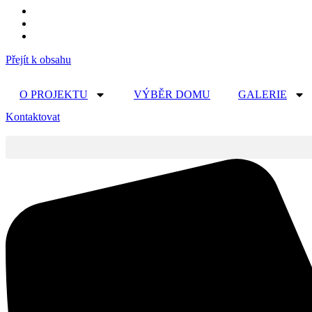
Přejít k obsahu
O PROJEKTU
VÝBĚR DOMU
GALERIE
Kontaktovat