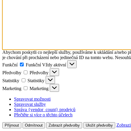
Abychom poskytli co nejlepší služby, používáme k ukládání a/nebo př
je chování při procházení nebo jedinečná ID na tomto webu. Nesouhlas
Funkční
Funkční
Vždy aktivní
Předvolby
Předvolby
Statistiky
Statistiky
Marketing
Marketing
Spravovat možnosti
Spravovat služby
Správa {vendor_count} prodejců
Přečtěte si více o těchto účelech
Zobrazi
Příjmout
Odmítnout
Zobrazit předvolby
Uložit předvolby