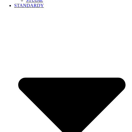
Č. 57 – 60
Č. 88 – 101
Č. 102 – 113, 151, 152
VIZUALIZACE STANDARDU
FAQ