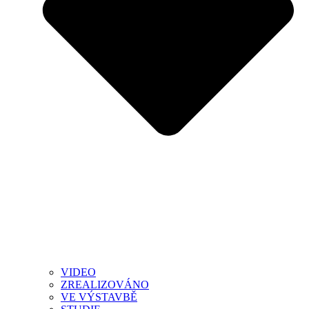
VIDEO
ZREALIZOVÁNO
VE VÝSTAVBĚ
STUDIE
STANDARDY