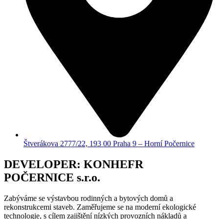
Štverákova 2777/22, 193 00 Praha 9 – Horní Počernice
DEVELOPER: KONHEFR
POČERNICE s.r.o.
Zabýváme se výstavbou rodinných a bytových domů a
rekonstrukcemi staveb. Zaměřujeme se na moderní ekologické
technologie, s cílem zajištění nízkých provozních nákladů a