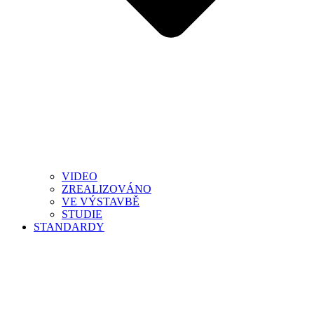
VIDEO
ZREALIZOVÁNO
VE VÝSTAVBĚ
STUDIE
STANDARDY