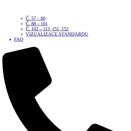
Č. 57 – 60
Č. 88 – 101
Č. 102 – 113, 151, 152
VIZUALIZACE STANDARDU
FAQ