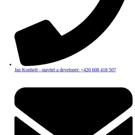
Jan Konhefr - stavitel a developer: +420 608 418 507