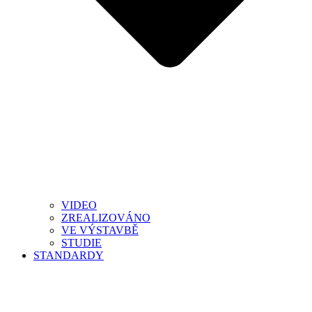
VIDEO
ZREALIZOVÁNO
VE VÝSTAVBĚ
STUDIE
STANDARDY