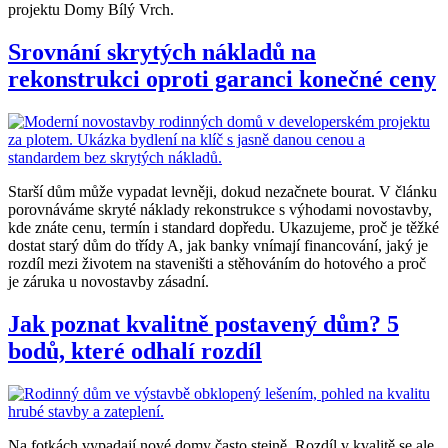
projektu Domy Bílý Vrch.
Srovnání skrytých nákladů na
rekonstrukci oproti garanci konečné ceny
Starší dům může vypadat levněji, dokud nezačnete bourat. V článku
porovnáváme skryté náklady rekonstrukce s výhodami novostavby,
kde znáte cenu, termín i standard dopředu. Ukazujeme, proč je těžké
dostat starý dům do třídy A, jak banky vnímají financování, jaký je
rozdíl mezi životem na staveništi a stěhováním do hotového a proč
je záruka u novostavby zásadní.
Jak poznat kvalitně postavený dům? 5
bodů, které odhalí rozdíl
Na fotkách vypadají nové domy často stejně. Rozdíl v kvalitě se ale