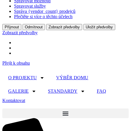
Spravovat možnosti
Spravovat služby
Správa {vendor_count} prodejců
Přečtěte si více o těchto účelech
Příjmout
Odmítnout
Zobrazit předvolby
Uložit předvolby
Zobrazit předvolby
Přejít k obsahu
O PROJEKTU
VÝBĚR DOMU
GALERIE
STANDARDY
FAQ
Kontaktovat