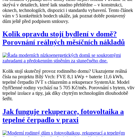
skrývá v detailech, které laik snadno přehlédne – v konstrukci,
oknech, technologiích, dispozici i standardu vybavení. Tento článek
vám v 5 konkrétních bodech ukáže, jak poznat dobře postavený
dům ještě před podpisem smlouvy.
Kolik opravdu stojí bydlení v domě?
Porovnání reálných měsíčních nákladů
Kolik stojí skutečný provoz rodinného domu? Ukazujeme reálná
čísla na projektu Bílý Vrch: FVE 8,1 kWp + baterie 11,6 kWh,
tepelné čerpadlo IVT s chlazením a rekuperace SystemAir. Model
čtyřčlenné rodiny vychází na 5 705 Kč/měs. Porovnání s bytem, vliv
tepelné izolace a tipy, jak díky chytrým technologiím dlouhodobě
šetřit.
Jak funguje rekuperace, fotovoltaika a
tepelné čerpadlo v praxi