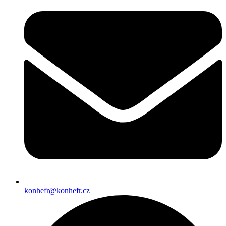
konhefr@konhefr.cz