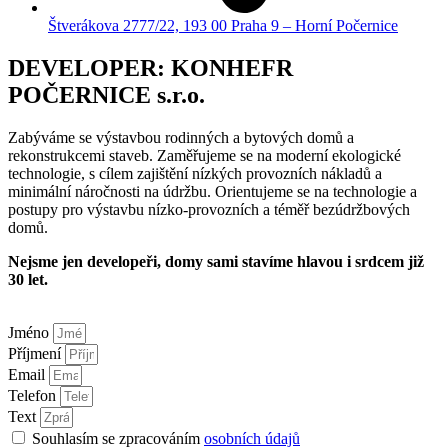
Štverákova 2777/22, 193 00 Praha 9 – Horní Počernice
DEVELOPER: KONHEFR
POČERNICE s.r.o.
Zabýváme se výstavbou rodinných a bytových domů a
rekonstrukcemi staveb. Zaměřujeme se na moderní ekologické
technologie, s cílem zajištění nízkých provozních nákladů a
minimální náročnosti na údržbu. Orientujeme se na technologie a
postupy pro výstavbu nízko-provozních a téměř bezúdržbových
domů.
Nejsme jen developeři, domy sami stavíme hlavou i srdcem již
30 let.
Jméno
Příjmení
Email
Telefon
Text
Souhlasím se zpracováním
osobních údajů