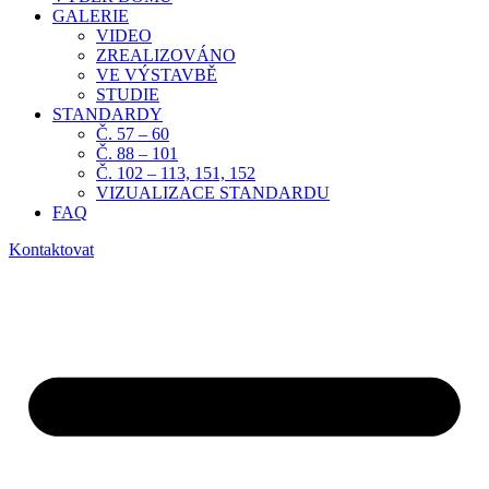
GALERIE
VIDEO
ZREALIZOVÁNO
VE VÝSTAVBĚ
STUDIE
STANDARDY
Č. 57 – 60
Č. 88 – 101
Č. 102 – 113, 151, 152
VIZUALIZACE STANDARDU
FAQ
Kontaktovat