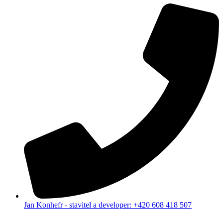
Jan Konhefr - stavitel a developer: +420 608 418 507