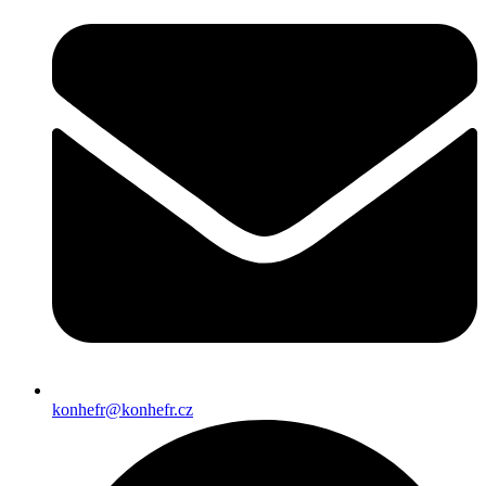
konhefr@konhefr.cz