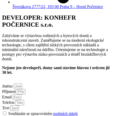
Štverákova 2777/22, 193 00 Praha 9 – Horní Počernice
DEVELOPER: KONHEFR
POČERNICE s.r.o.
Zabýváme se výstavbou rodinných a bytových domů a
rekonstrukcemi staveb. Zaměřujeme se na moderní ekologické
technologie, s cílem zajištění nízkých provozních nákladů a
minimální náročnosti na údržbu. Orientujeme se na technologie a
postupy pro výstavbu nízko-provozních a téměř bezúdržbových
domů.
Nejsme jen developeři, domy sami stavíme hlavou i srdcem již
30 let.
Jméno
Příjmení
Email
Telefon
Text
Souhlasím se zpracováním
osobních údajů