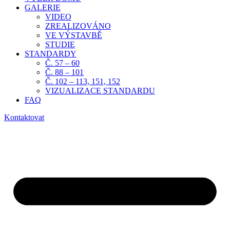
GALERIE
VIDEO
ZREALIZOVÁNO
VE VÝSTAVBĚ
STUDIE
STANDARDY
Č. 57 – 60
Č. 88 – 101
Č. 102 – 113, 151, 152
VIZUALIZACE STANDARDU
FAQ
Kontaktovat