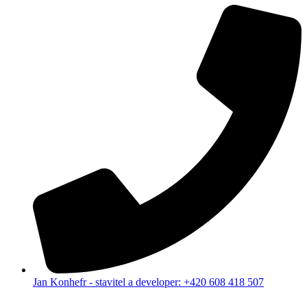
Jan Konhefr - stavitel a developer: +420 608 418 507