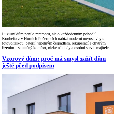
Luxusní dům není o mramoru, ale o každodenním pohodlí.
Konhefr.cz v Horních Počernicích nabízí moderní novostavby s
fotovoltaikou, baterií, tepelným čerpadlem, rekuperací a chytrým
řízením – skutečný komfort, nízké náklady a osobní servis majitele.
Vzorový dům: proč má smysl zažít dům
ještě před podpisem