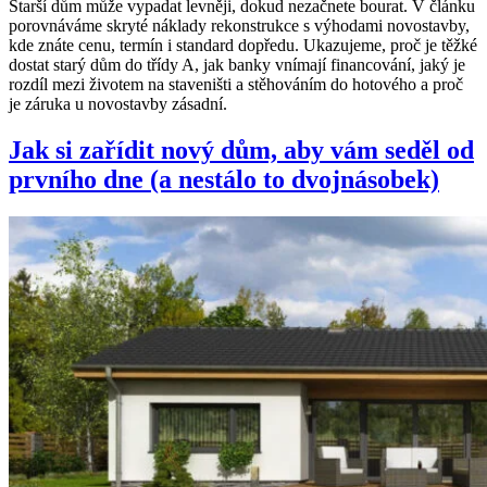
Starší dům může vypadat levněji, dokud nezačnete bourat. V článku
porovnáváme skryté náklady rekonstrukce s výhodami novostavby,
kde znáte cenu, termín i standard dopředu. Ukazujeme, proč je těžké
dostat starý dům do třídy A, jak banky vnímají financování, jaký je
rozdíl mezi životem na staveništi a stěhováním do hotového a proč
je záruka u novostavby zásadní.
Jak si zařídit nový dům, aby vám seděl od
prvního dne (a nestálo to dvojnásobek)