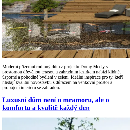
Moderní přízemní rodinný dům z projektu Domy Mcely s
prostornou dřevěnou terasou a zahradním jezírkem nabízí klidné,
úsporné a pohodlné bydlení v zeleni. Ideální inspirace pro ty, kteří
hledají kvalitní novostavbu s důrazem na venkovní prostor a
propojení interiéru se zahradou.
Luxusní dům není o mramoru, ale o
komfortu a kvalitě každý den