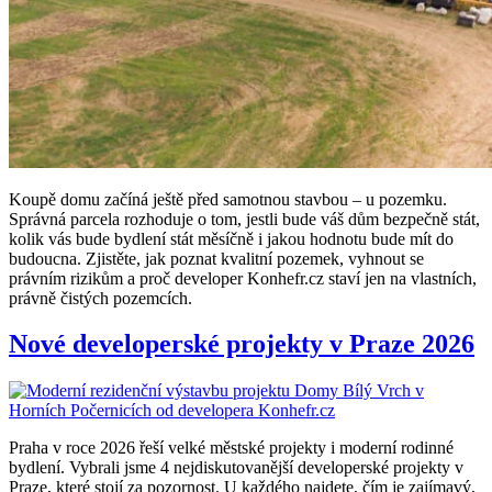
Koupě domu začíná ještě před samotnou stavbou – u pozemku.
Správná parcela rozhoduje o tom, jestli bude váš dům bezpečně stát,
kolik vás bude bydlení stát měsíčně i jakou hodnotu bude mít do
budoucna. Zjistěte, jak poznat kvalitní pozemek, vyhnout se
právním rizikům a proč developer Konhefr.cz staví jen na vlastních,
právně čistých pozemcích.
Nové developerské projekty v Praze 2026
Praha v roce 2026 řeší velké městské projekty i moderní rodinné
bydlení. Vybrali jsme 4 nejdiskutovanější developerské projekty v
Praze, které stojí za pozornost. U každého najdete, čím je zajímavý,