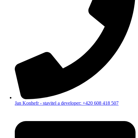
Jan Konhefr - stavitel a developer: +420 608 418 507