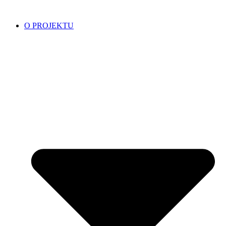
Přejít
k
O PROJEKTU
obsahu