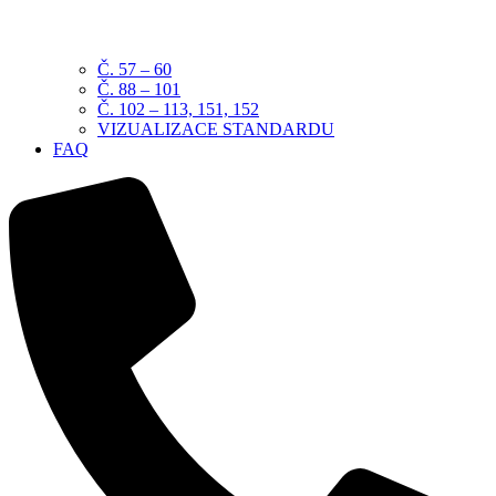
Č. 57 – 60
Č. 88 – 101
Č. 102 – 113, 151, 152
VIZUALIZACE STANDARDU
FAQ