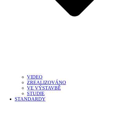
VIDEO
ZREALIZOVÁNO
VE VÝSTAVBĚ
STUDIE
STANDARDY