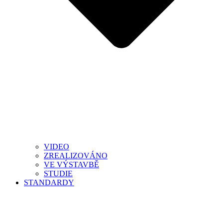
VIDEO
ZREALIZOVÁNO
VE VÝSTAVBĚ
STUDIE
STANDARDY