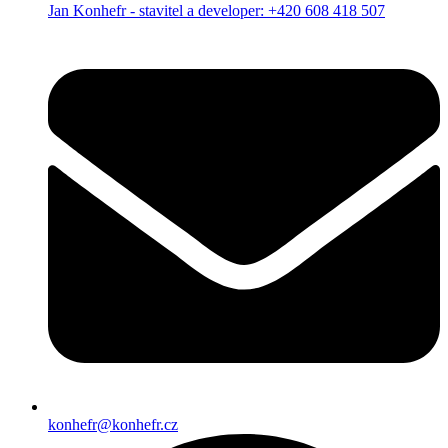
Jan Konhefr - stavitel a developer: +420 608 418 507
konhefr@konhefr.cz