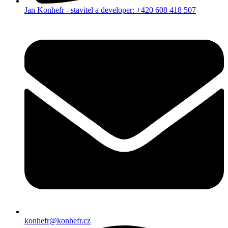
Jan Konhefr - stavitel a developer: +420 608 418 507
konhefr@konhefr.cz