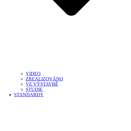
VIDEO
ZREALIZOVÁNO
VE VÝSTAVBĚ
STUDIE
STANDARDY