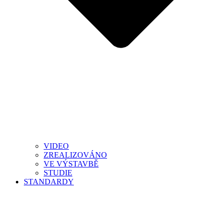
VIDEO
ZREALIZOVÁNO
VE VÝSTAVBĚ
STUDIE
STANDARDY