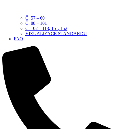
Č. 57 – 60
Č. 88 – 101
Č. 102 – 113, 151, 152
VIZUALIZACE STANDARDU
FAQ