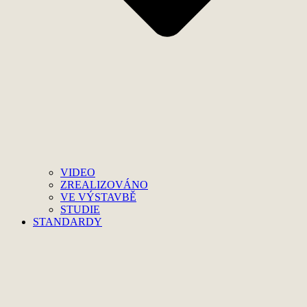
VIDEO
ZREALIZOVÁNO
VE VÝSTAVBĚ
STUDIE
STANDARDY