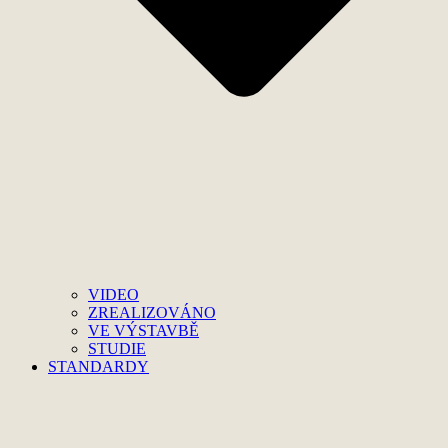
VIDEO
ZREALIZOVÁNO
VE VÝSTAVBĚ
STUDIE
STANDARDY