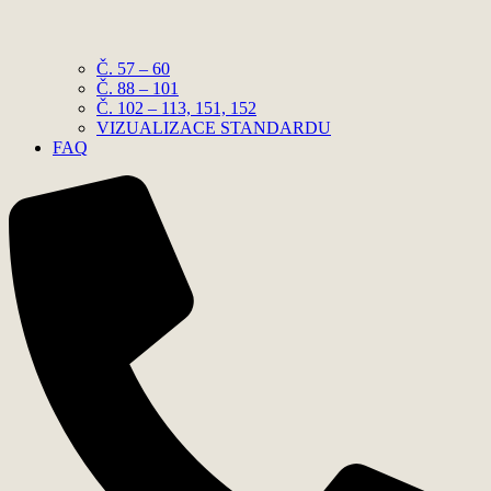
Č. 57 – 60
Č. 88 – 101
Č. 102 – 113, 151, 152
VIZUALIZACE STANDARDU
FAQ