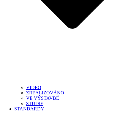
VIDEO
ZREALIZOVÁNO
VE VÝSTAVBĚ
STUDIE
STANDARDY