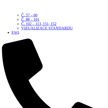
Č. 57 – 60
Č. 88 – 101
Č. 102 – 113, 151, 152
VIZUALIZACE STANDARDU
FAQ