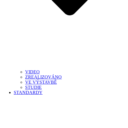
VIDEO
ZREALIZOVÁNO
VE VÝSTAVBĚ
STUDIE
STANDARDY