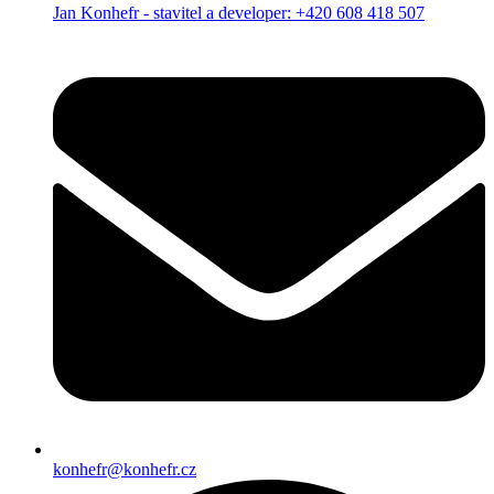
Jan Konhefr - stavitel a developer: +420 608 418 507
konhefr@konhefr.cz