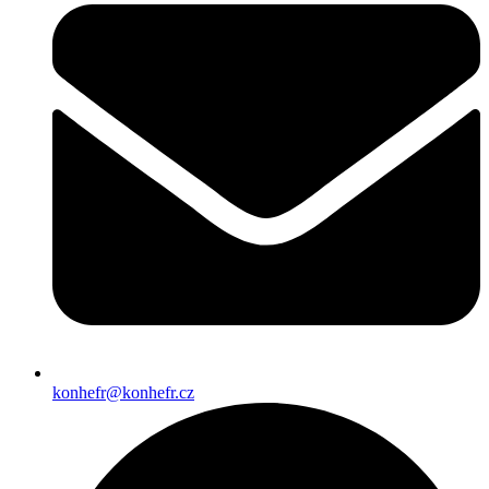
konhefr@konhefr.cz