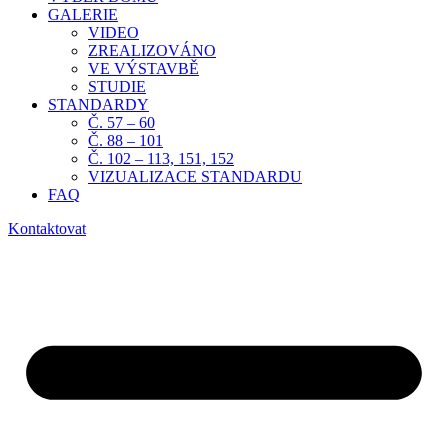
GALERIE
VIDEO
ZREALIZOVÁNO
VE VÝSTAVBĚ
STUDIE
STANDARDY
Č. 57 – 60
Č. 88 – 101
Č. 102 – 113, 151, 152
VIZUALIZACE STANDARDU
FAQ
Kontaktovat