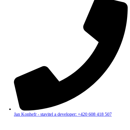
Jan Konhefr - stavitel a developer: +420 608 418 507