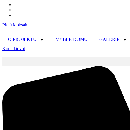
Přejít k obsahu
O PROJEKTU
VÝBĚR DOMU
GALERIE
Kontaktovat