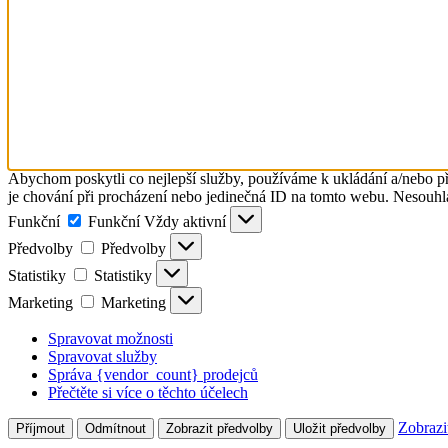
Abychom poskytli co nejlepší služby, používáme k ukládání a/nebo př
je chování při procházení nebo jedinečná ID na tomto webu. Nesouhlas
Funkční
Funkční
Vždy aktivní
Předvolby
Předvolby
Statistiky
Statistiky
Marketing
Marketing
Spravovat možnosti
Spravovat služby
Správa {vendor_count} prodejců
Přečtěte si více o těchto účelech
Zobrazi
Příjmout
Odmítnout
Zobrazit předvolby
Uložit předvolby