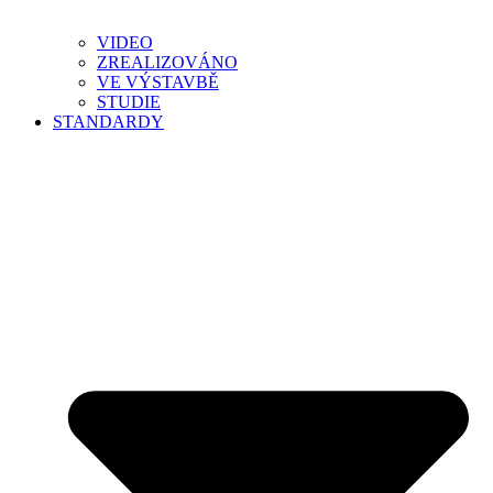
VIDEO
ZREALIZOVÁNO
VE VÝSTAVBĚ
STUDIE
STANDARDY