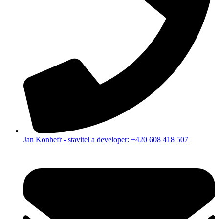
Jan Konhefr - stavitel a developer: +420 608 418 507