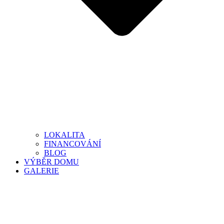
LOKALITA
FINANCOVÁNÍ
BLOG
VÝBĚR DOMU
GALERIE