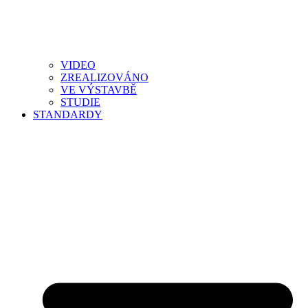
VIDEO
ZREALIZOVÁNO
VE VÝSTAVBĚ
STUDIE
STANDARDY