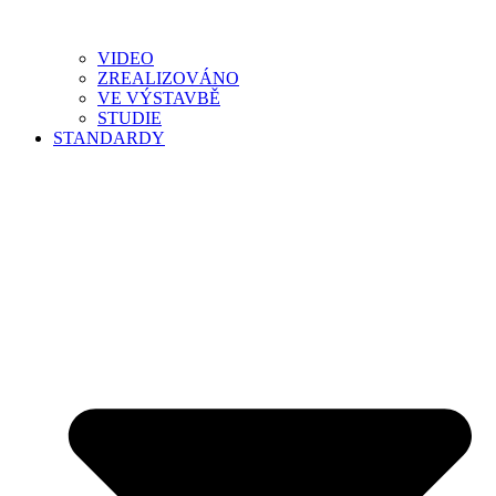
VIDEO
ZREALIZOVÁNO
VE VÝSTAVBĚ
STUDIE
STANDARDY