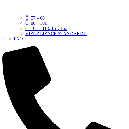
Č. 57 – 60
Č. 88 – 101
Č. 102 – 113, 151, 152
VIZUALIZACE STANDARDU
FAQ