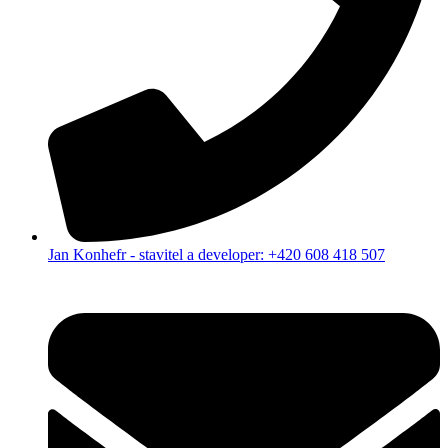
Jan Konhefr - stavitel a developer: +420 608 418 507