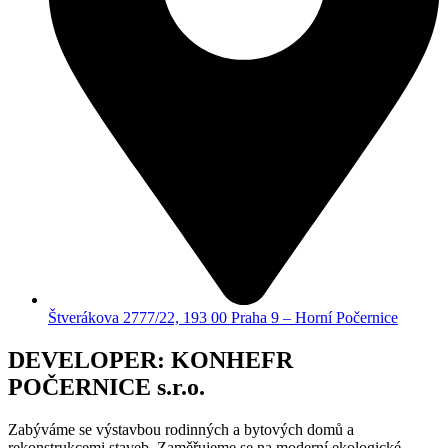
Štverákova 2777/22, 193 00 Praha 9 – Horní Počernice
DEVELOPER: KONHEFR
POČERNICE s.r.o.
Zabýváme se výstavbou rodinných a bytových domů a
rekonstrukcemi staveb. Zaměřujeme se na moderní ekologické