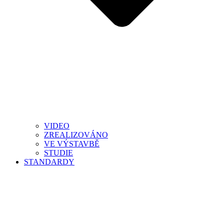
VIDEO
ZREALIZOVÁNO
VE VÝSTAVBĚ
STUDIE
STANDARDY