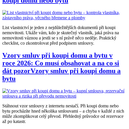
koupí domu nebo bytu
List vlastnictví je jeden z nejdůležitějších dokumentů při koupi
nemovitosti. Ukáže vám, kdo je skutečný vlastník, jaká práva na
nemovitosti váznou a jestli se s ní právě něco neděje. Praktický
checklist, co zkontrolovat před podpisem smlouvy.
Vzory smluv při koupi domu a bytu v
roce 2026: Co musí obsahovat a na co si
dát pozorVzory smluv při koupi domu a
bytu
Stáhnout vzor smlouvy z internetu nestačí. Při koupi domu nebo
bytu procházíte hned několika smlouvami – a chyba v každé z nich
může zkomplikovat celý převod. Přehledný průvodce od rezervace
až po katastr.