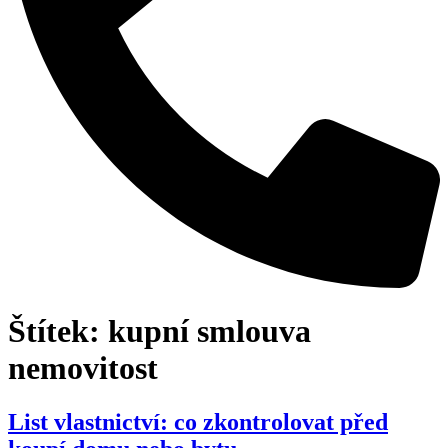
Štítek:
kupní smlouva
nemovitost
List vlastnictví: co zkontrolovat před