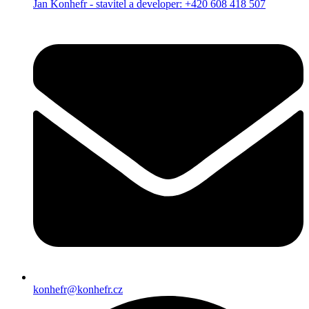
Jan Konhefr - stavitel a developer: +420 608 418 507
konhefr@konhefr.cz