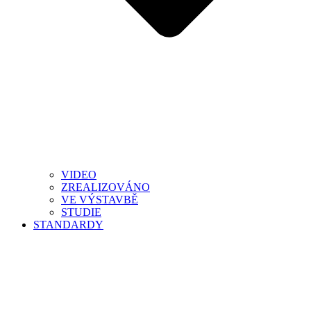
VIDEO
ZREALIZOVÁNO
VE VÝSTAVBĚ
STUDIE
STANDARDY