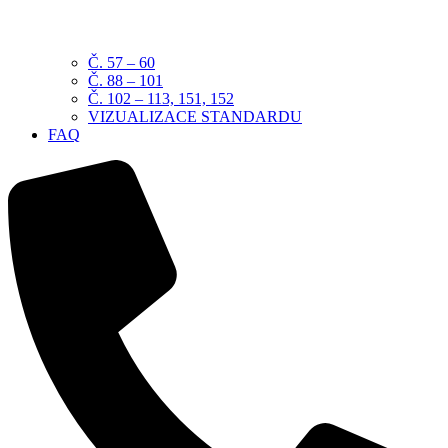
Č. 57 – 60
Č. 88 – 101
Č. 102 – 113, 151, 152
VIZUALIZACE STANDARDU
FAQ