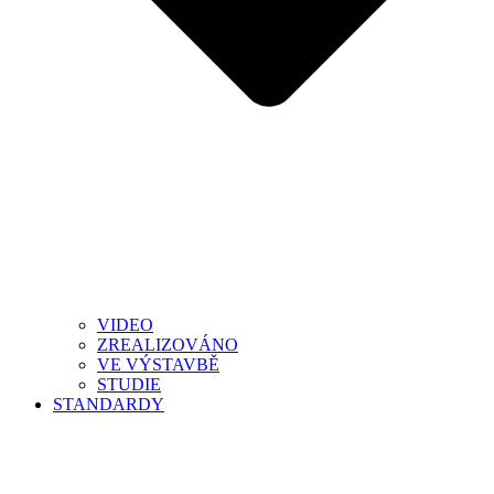
VIDEO
ZREALIZOVÁNO
VE VÝSTAVBĚ
STUDIE
STANDARDY