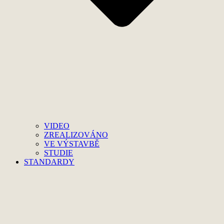
VIDEO
ZREALIZOVÁNO
VE VÝSTAVBĚ
STUDIE
STANDARDY