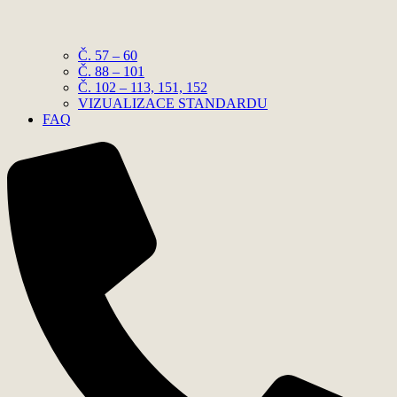
Č. 57 – 60
Č. 88 – 101
Č. 102 – 113, 151, 152
VIZUALIZACE STANDARDU
FAQ