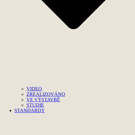
VIDEO
ZREALIZOVÁNO
VE VÝSTAVBĚ
STUDIE
STANDARDY