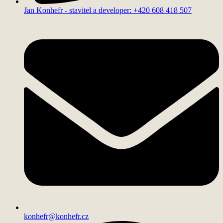
Jan Konhefr - stavitel a developer: +420 608 418 507
konhefr@konhefr.cz