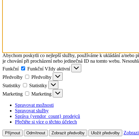
Abychom poskytli co nejlepší služby, používáme k ukládání a/nebo př
je chování při procházení nebo jedinečná ID na tomto webu. Nesouhlas
Funkční
Funkční
Vždy aktivní
Předvolby
Předvolby
Statistiky
Statistiky
Marketing
Marketing
Spravovat možnosti
Spravovat služby
Správa {vendor_count} prodejců
Přečtěte si více o těchto účelech
Zobrazi
Příjmout
Odmítnout
Zobrazit předvolby
Uložit předvolby