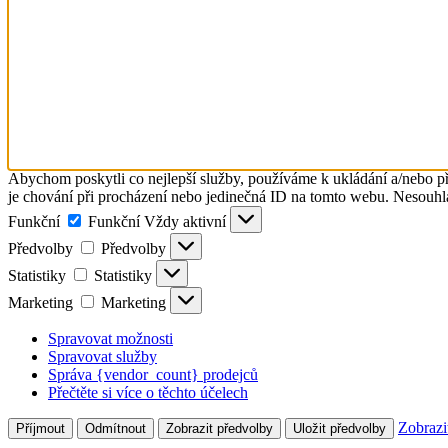
Abychom poskytli co nejlepší služby, používáme k ukládání a/nebo př
je chování při procházení nebo jedinečná ID na tomto webu. Nesouhlas
Funkční
Funkční
Vždy aktivní
Předvolby
Předvolby
Statistiky
Statistiky
Marketing
Marketing
Spravovat možnosti
Spravovat služby
Správa {vendor_count} prodejců
Přečtěte si více o těchto účelech
Zobrazi
Příjmout
Odmítnout
Zobrazit předvolby
Uložit předvolby