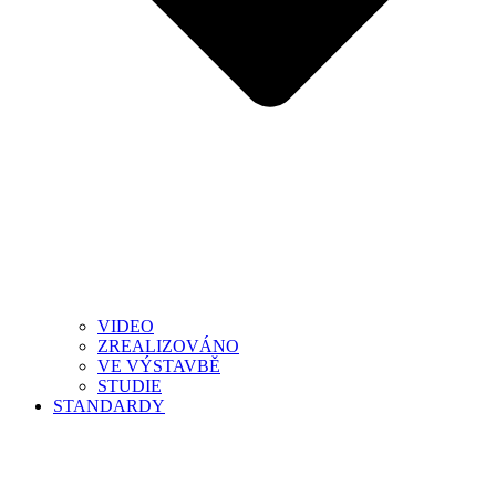
VIDEO
ZREALIZOVÁNO
VE VÝSTAVBĚ
STUDIE
STANDARDY