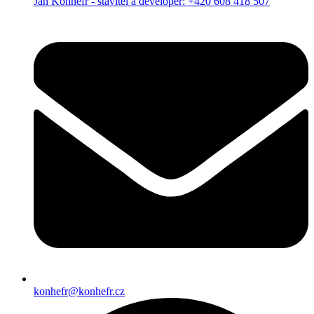
Jan Konhefr - stavitel a developer: +420 608 418 507
konhefr@konhefr.cz