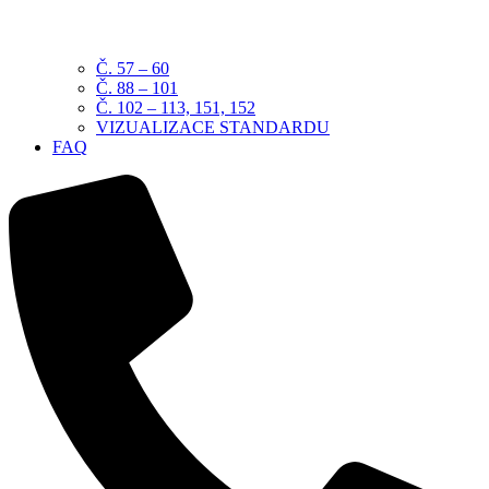
Č. 57 – 60
Č. 88 – 101
Č. 102 – 113, 151, 152
VIZUALIZACE STANDARDU
FAQ