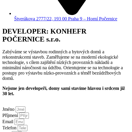
Štverákova 2777/22, 193 00 Praha 9 – Horní Počernice
DEVELOPER: KONHEFR
POČERNICE s.r.o.
Zabýváme se výstavbou rodinných a bytových domů a
rekonstrukcemi staveb. Zaměřujeme se na moderní ekologické
technologie, s cílem zajištění nízkých provozních nákladů a
minimální náročnosti na údržbu. Orientujeme se na technologie a
postupy pro výstavbu nízko-provozních a téměř bezúdržbových
domů.
Nejsme jen developeři, domy sami stavíme hlavou i srdcem již
30 let.
Jméno
Příjmení
Email
Telefon