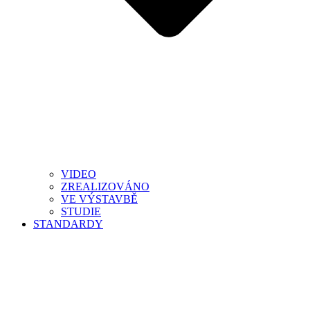
VIDEO
ZREALIZOVÁNO
VE VÝSTAVBĚ
STUDIE
STANDARDY