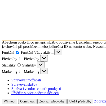
Abychom poskytli co nejlepší služby, používáme k ukládání a/nebo př
je chování při procházení nebo jedinečná ID na tomto webu. Nesouhlas
Funkční
Funkční
Vždy aktivní
Předvolby
Předvolby
Statistiky
Statistiky
Marketing
Marketing
Spravovat možnosti
Spravovat služby
Správa {vendor_count} prodejců
Přečtěte si více o těchto účelech
Zobrazi
Příjmout
Odmítnout
Zobrazit předvolby
Uložit předvolby