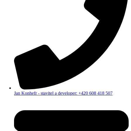
Jan Konhefr - stavitel a developer: +420 608 418 507