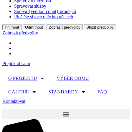
Spravovat možnosti
Spravovat služby
Správa {vendor_count} prodejců
Přečtěte si více o těchto účelech
Příjmout
Odmítnout
Zobrazit předvolby
Uložit předvolby
Zobrazit předvolby
Přejít k obsahu
O PROJEKTU
VÝBĚR DOMU
GALERIE
STANDARDY
FAQ
Kontaktovat