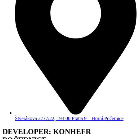
Štverákova 2777/22, 193 00 Praha 9 – Horní Počernice
DEVELOPER: KONHEFR