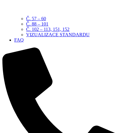
Č. 57 – 60
Č. 88 – 101
Č. 102 – 113, 151, 152
VIZUALIZACE STANDARDU
FAQ