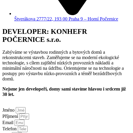
Štverákova 2777/22, 193 00 Praha 9 – Horní Počernice
DEVELOPER: KONHEFR
POČERNICE s.r.o.
Zabýváme se výstavbou rodinných a bytových domů a
rekonstrukcemi staveb. Zaměřujeme se na moderní ekologické
technologie, s cílem zajištění nízkých provozních nákladů a
minimální náročnosti na údržbu. Orientujeme se na technologie a
postupy pro výstavbu nízko-provozních a téměř bezúdržbových
domů.
Nejsme jen developeři, domy sami stavíme hlavou i srdcem již
30 let.
Jméno
Příjmení
Email
Telefon