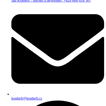
Jan Konhefr - stavitel a developer: +420 608 418 507
konhefr@konhefr.cz