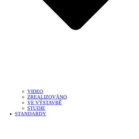
VIDEO
ZREALIZOVÁNO
VE VÝSTAVBĚ
STUDIE
STANDARDY