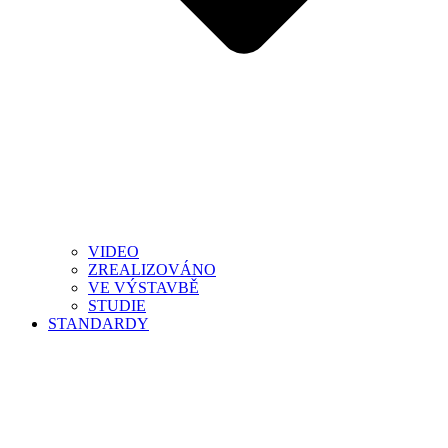
VIDEO
ZREALIZOVÁNO
VE VÝSTAVBĚ
STUDIE
STANDARDY