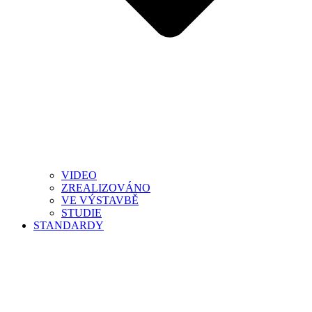
VIDEO
ZREALIZOVÁNO
VE VÝSTAVBĚ
STUDIE
STANDARDY