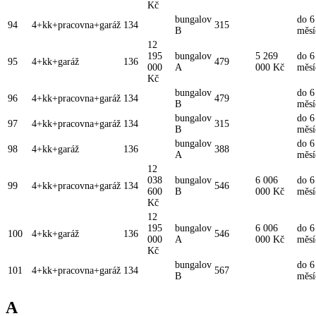
Kč
bungalov
do 6
94
4+kk+pracovna+garáž
134
315
B
měsí
12
195
bungalov
5 269
do 6
95
4+kk+garáž
136
479
000
A
000 Kč
měsí
Kč
bungalov
do 6
96
4+kk+pracovna+garáž
134
479
B
měsí
bungalov
do 6
97
4+kk+pracovna+garáž
134
315
B
měsí
bungalov
do 6
98
4+kk+garáž
136
388
A
měsí
12
038
bungalov
6 006
do 6
99
4+kk+pracovna+garáž
134
546
600
B
000 Kč
měsí
Kč
12
195
bungalov
6 006
do 6
100
4+kk+garáž
136
546
000
A
000 Kč
měsí
Kč
bungalov
do 6
101
4+kk+pracovna+garáž
134
567
B
měsí
A