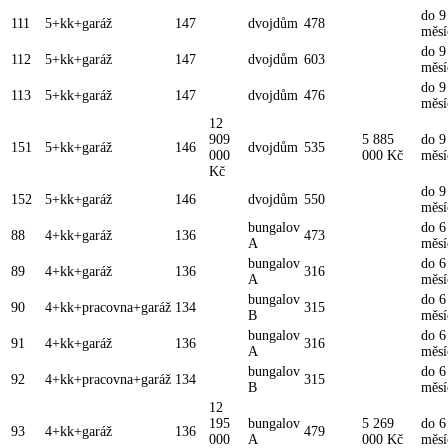
do 9
111
5+kk+garáž
147
dvojdům
478
měsí
do 9
112
5+kk+garáž
147
dvojdům
603
měsí
do 9
113
5+kk+garáž
147
dvojdům
476
měsí
12
909
5 885
do 9
151
5+kk+garáž
146
dvojdům
535
000
000 Kč
měsí
Kč
do 9
152
5+kk+garáž
146
dvojdům
550
měsí
bungalov
do 6
88
4+kk+garáž
136
473
A
měsí
bungalov
do 6
89
4+kk+garáž
136
316
A
měsí
bungalov
do 6
90
4+kk+pracovna+garáž
134
315
B
měsí
bungalov
do 6
91
4+kk+garáž
136
316
A
měsí
bungalov
do 6
92
4+kk+pracovna+garáž
134
315
B
měsí
12
195
bungalov
5 269
do 6
93
4+kk+garáž
136
479
000
A
000 Kč
měsí