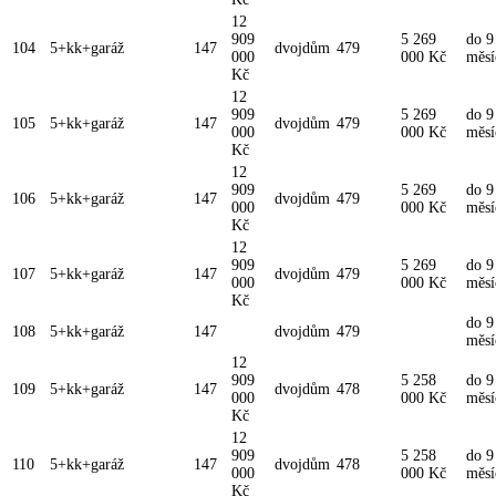
12
909
5 269
do 9
104
5+kk+garáž
147
dvojdům
479
000
000 Kč
měsí
Kč
12
909
5 269
do 9
105
5+kk+garáž
147
dvojdům
479
000
000 Kč
měsí
Kč
12
909
5 269
do 9
106
5+kk+garáž
147
dvojdům
479
000
000 Kč
měsí
Kč
12
909
5 269
do 9
107
5+kk+garáž
147
dvojdům
479
000
000 Kč
měsí
Kč
do 9
108
5+kk+garáž
147
dvojdům
479
měsí
12
909
5 258
do 9
109
5+kk+garáž
147
dvojdům
478
000
000 Kč
měsí
Kč
12
909
5 258
do 9
110
5+kk+garáž
147
dvojdům
478
000
000 Kč
měsí
Kč