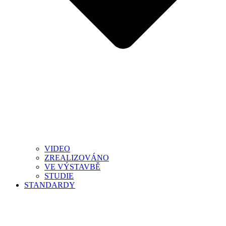
VIDEO
ZREALIZOVÁNO
VE VÝSTAVBĚ
STUDIE
STANDARDY