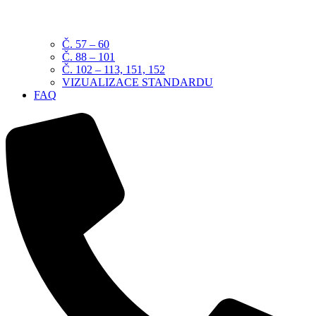
Č. 57 – 60
Č. 88 – 101
Č. 102 – 113, 151, 152
VIZUALIZACE STANDARDU
FAQ