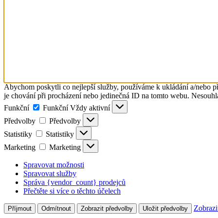
Abychom poskytli co nejlepší služby, používáme k ukládání a/nebo př
je chování při procházení nebo jedinečná ID na tomto webu. Nesouhlas
Funkční
Funkční
Vždy aktivní
Předvolby
Předvolby
Statistiky
Statistiky
Marketing
Marketing
Spravovat možnosti
Spravovat služby
Správa {vendor_count} prodejců
Přečtěte si více o těchto účelech
Zobrazi
Příjmout
Odmítnout
Zobrazit předvolby
Uložit předvolby