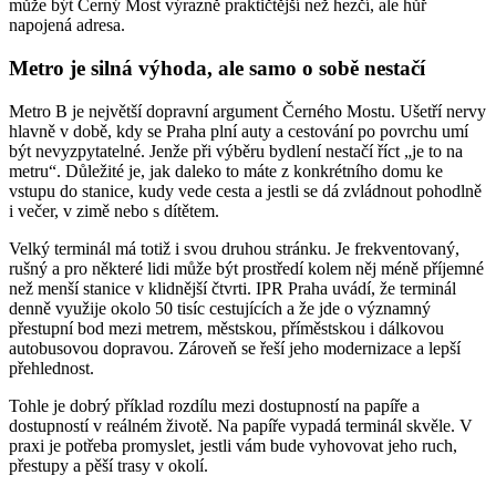
může být Černý Most výrazně praktičtější než hezčí, ale hůř
napojená adresa.
Metro je silná výhoda, ale samo o sobě nestačí
Metro B je největší dopravní argument Černého Mostu. Ušetří nervy
hlavně v době, kdy se Praha plní auty a cestování po povrchu umí
být nevyzpytatelné. Jenže při výběru bydlení nestačí říct „je to na
metru“. Důležité je, jak daleko to máte z konkrétního domu ke
vstupu do stanice, kudy vede cesta a jestli se dá zvládnout pohodlně
i večer, v zimě nebo s dítětem.
Velký terminál má totiž i svou druhou stránku. Je frekventovaný,
rušný a pro některé lidi může být prostředí kolem něj méně příjemné
než menší stanice v klidnější čtvrti. IPR Praha uvádí, že terminál
denně využije okolo 50 tisíc cestujících a že jde o významný
přestupní bod mezi metrem, městskou, příměstskou i dálkovou
autobusovou dopravou. Zároveň se řeší jeho modernizace a lepší
přehlednost.
Tohle je dobrý příklad rozdílu mezi dostupností na papíře a
dostupností v reálném životě. Na papíře vypadá terminál skvěle. V
praxi je potřeba promyslet, jestli vám bude vyhovovat jeho ruch,
přestupy a pěší trasy v okolí.