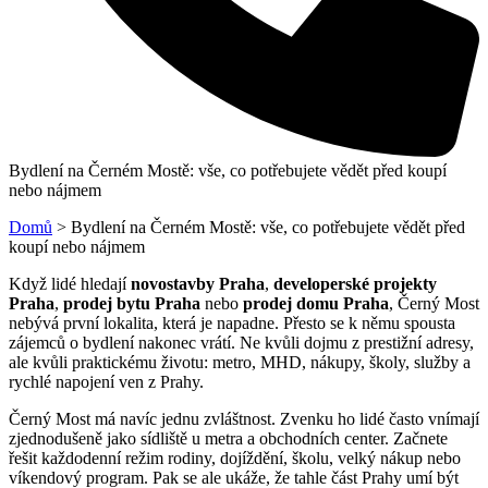
Bydlení na Černém Mostě: vše, co potřebujete vědět před koupí
nebo nájmem
Domů
>
Bydlení na Černém Mostě: vše, co potřebujete vědět před
koupí nebo nájmem
Když lidé hledají
novostavby Praha
,
developerské projekty
Praha
,
prodej bytu Praha
nebo
prodej domu Praha
, Černý Most
nebývá první lokalita, která je napadne. Přesto se k němu spousta
zájemců o bydlení nakonec vrátí. Ne kvůli dojmu z prestižní adresy,
ale kvůli praktickému životu: metro, MHD, nákupy, školy, služby a
rychlé napojení ven z Prahy.
Černý Most má navíc jednu zvláštnost. Zvenku ho lidé často vnímají
zjednodušeně jako sídliště u metra a obchodních center. Začnete
řešit každodenní režim rodiny, dojíždění, školu, velký nákup nebo
víkendový program. Pak se ale ukáže, že tahle část Prahy umí být