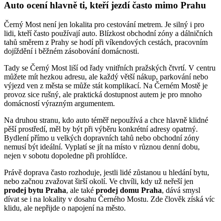
Auto ocení hlavně ti, kteří jezdí často mimo Prahu
Černý Most není jen lokalita pro cestování metrem. Je silný i pro
lidi, kteří často používají auto. Blízkost obchodní zóny a dálničních
tahů směrem z Prahy se hodí při víkendových cestách, pracovním
dojíždění i běžném zásobování domácnosti.
Tady se Černý Most liší od řady vnitřních pražských čtvrtí. V centru
můžete mít hezkou adresu, ale každý větší nákup, parkování nebo
výjezd ven z města se může stát komplikací. Na Černém Mostě je
provoz sice rušný, ale praktická dostupnost autem je pro mnoho
domácností výrazným argumentem.
Na druhou stranu, kdo auto téměř nepoužívá a chce hlavně klidné
pěší prostředí, měl by být při výběru konkrétní adresy opatrný.
Bydlení přímo u velkých dopravních tahů nebo obchodní zóny
nemusí být ideální. Vyplatí se jít na místo v různou denní dobu,
nejen v sobotu dopoledne při prohlídce.
Právě doprava často rozhoduje, jestli lidé zůstanou u hledání bytu,
nebo začnou zvažovat širší okolí. Ve chvíli, kdy už neřeší jen
prodej bytu Praha
, ale také
prodej domu Praha
, dává smysl
dívat se i na lokality v dosahu Černého Mostu. Zde člověk získá víc
klidu, ale nepřijde o napojení na město.