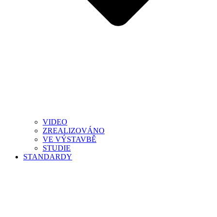
VIDEO
ZREALIZOVÁNO
VE VÝSTAVBĚ
STUDIE
STANDARDY