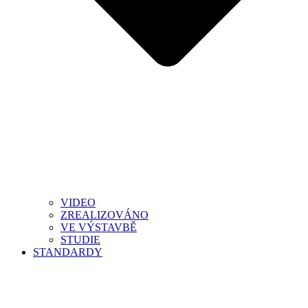
VIDEO
ZREALIZOVÁNO
VE VÝSTAVBĚ
STUDIE
STANDARDY