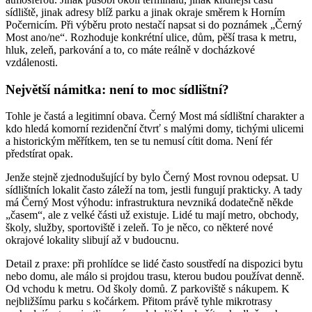
sídliště, jinak adresy blíž parku a jinak okraje směrem k Horním
Počernicím. Při výběru proto nestačí napsat si do poznámek „Černý
Most ano/ne“. Rozhoduje konkrétní ulice, dům, pěší trasa k metru,
hluk, zeleň, parkování a to, co máte reálně v docházkové
vzdálenosti.
Největší námitka: není to moc sídlištní?
Tohle je častá a legitimní obava. Černý Most má sídlištní charakter a
kdo hledá komorní rezidenční čtvrť s malými domy, tichými ulicemi
a historickým měřítkem, ten se tu nemusí cítit doma. Není fér
předstírat opak.
Jenže stejně zjednodušující by bylo Černý Most rovnou odepsat. U
sídlištních lokalit často záleží na tom, jestli fungují prakticky. A tady
má Černý Most výhodu: infrastruktura nevzniká dodatečně někde
„časem“, ale z velké části už existuje. Lidé tu mají metro, obchody,
školy, služby, sportoviště i zeleň. To je něco, co některé nové
okrajové lokality slibují až v budoucnu.
Detail z praxe: při prohlídce se lidé často soustředí na dispozici bytu
nebo domu, ale málo si projdou trasu, kterou budou používat denně.
Od vchodu k metru. Od školy domů. Z parkoviště s nákupem. K
nejbližšímu parku s kočárkem. Přitom právě tyhle mikrotrasy