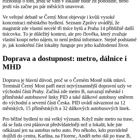
rozhodují o tom, jestli se vám v lokalitě bude žít pohodlně, nebo
jestli vás začne po pár měsících unavovat.
Ve veřejné debatě se Černý Most objevuje i kvůli vysoké
koncentraci městského bydlení. Seznam Zprávy uvádějí, že
magistrát zde vlastní necelé tři tisíce bytů a Praha 14 přibližně další
tisícovku. To je důležitý kontext, ale pro člověka, který zvažuje
vlastní koupi nebo nájem, to není jediná informace. Stejně podstatné
je, jak konkrétní část lokality funguje pro jeho každodenní život.
Doprava a dostupnost: metro, dálnice i
MHD
Doprava je hlavní důvod, proč se o Černém Mostě tolik mluví.
Terminál Černý Most patří mezi nejvýznamnější dopravní uzly ve
východní části Prahy. Začíná zde metro B, navazují městské i
příměstské autobusové linky PID a také dálkové autobusy směrem
do východní a severní části Česka. PID uvádí návaznost na 12
městských, 15 příměstských a 32 dálkových autobusových linek.
Pro běžné bydlení to má velký význam. Když máte metro na trase,
dá se řada cest plánovat předvídatelněji než u lokalit, kde jste
odkázaní jen na autobus nebo auto. Pro někoho, kdo pravidelně
dojíždí do centra, Karlína, na Florenc, Anděl nebo dál po trase B,