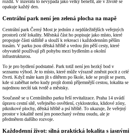
rozdíl. V inzerátu to nevypadá jako velký benefit, ale v životě se
opakuje každý den.
Centrální park není jen zelená plocha na mapě
Centrální park Černý Most je jedním z nejdůležitějších veřejných
prostorů celé lokality. Městská část ho popisuje jako místo, které
propojuje části sídliště a slouží k rekreaci i každodenním pěším
trasám. V parku jsou dětská hřiště a vedou jím pěší cesty, které
obyvatelé používají při pohybu mezi bydlením a okolní
infrastrukturou.
To je pro bydlení podstatné. Park totiž není jen hezký bod v
seznamu výhod. Je to místo, které může výrazně změnit pocit z celé
čtvrti. Když máte kam jít s dítětem po škole, kde se projít se psem,
kde si zaběhat nebo kudy projít domů příjemnější cestou, lokalita se
najednou necítí tak tvrdě a městsky.
Současně se u Centrálního parku řeší revitalizace. Praha 14 uvádí
úpravu cestní sítě, veřejného osvětlení, cyklostezku, klidové zóny,
piknikové plochy, dětská hřiště a psí hřiště. To ukazuje, že veřejný
prostor v lokalitě není jen ponechaný svému osudu, ale je
předmětem dalšího rozvoje.
Každodenní život: silná praktická lokalita s jasnými