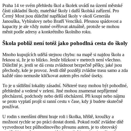
Praha 14 ve svém přehledu škol a školek uvádí na území městské
části základní školy, mateřské školy i další školská zařízení. Pro
Černý Most jsou důležité například školy v okolí Generála
Janouška, Vybíralovy nebo Bratří Venclíků. Přesnou spádovost a
kapacity je ale vždy nutné ověřovat aktuálně, protože se mohou
měnit podle adresy a konkrétního školního roku.
Škola poblíž není totéž jako pohodlná cesta do školy
Mnoho kupujících udělá stejnou chybu: na mapě si najdou školu a
řeknou si, že je to blízko. Jenže blízkost v metrech není všechno.
Důležité je, jestli se dá cesta zvládnout bezpečně pěšky, jaké jsou
přechody, kde je provoz. Jestli dítě později zvládne trasu samo a zda
každé ráno nemusíte kličkovat autem přes rušné úseky.
To je u sídlištní lokality zásadní. Některé trasy mohou být pohodlné,
přehledné a vedené v zeleni. Jiné mohou znamenat nepříjemné
přecházení, podchody nebo delší obcházení. Při koupi nebo nájmu
se proto vyplatí projít si ranní cestu v čase, kdy ji budete skutečně
používat.
U rodin s menšími dětmi hraje roli i školka, hřiště, kroužky a
možnost rychle se po práci dostat domů. Pokud rodič zvládne dítě
vyzvednout bez půlhodinového přesunu autem, je to obrovský