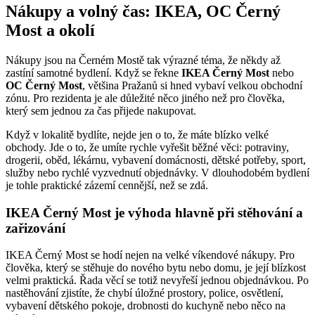
Nákupy a volný čas: IKEA, OC Černý
Most a okolí
Nákupy jsou na Černém Mostě tak výrazné téma, že někdy až
zastíní samotné bydlení. Když se řekne
IKEA Černý Most
nebo
OC Černý Most
, většina Pražanů si hned vybaví velkou obchodní
zónu. Pro rezidenta je ale důležité něco jiného než pro člověka,
který sem jednou za čas přijede nakupovat.
Když v lokalitě bydlíte, nejde jen o to, že máte blízko velké
obchody. Jde o to, že umíte rychle vyřešit běžné věci: potraviny,
drogerii, oběd, lékárnu, vybavení domácnosti, dětské potřeby, sport,
služby nebo rychlé vyzvednutí objednávky. V dlouhodobém bydlení
je tohle praktické zázemí cennější, než se zdá.
IKEA Černý Most je výhoda hlavně při stěhování a
zařizování
IKEA Černý Most se hodí nejen na velké víkendové nákupy. Pro
člověka, který se stěhuje do nového bytu nebo domu, je její blízkost
velmi praktická. Řada věcí se totiž nevyřeší jednou objednávkou. Po
nastěhování zjistíte, že chybí úložné prostory, police, osvětlení,
vybavení dětského pokoje, drobnosti do kuchyně nebo něco na