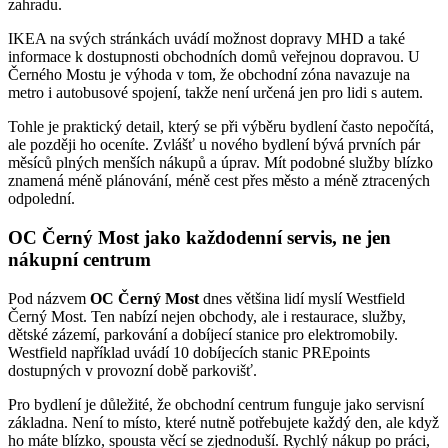
zahradu.
IKEA na svých stránkách uvádí možnost dopravy MHD a také
informace k dostupnosti obchodních domů veřejnou dopravou. U
Černého Mostu je výhoda v tom, že obchodní zóna navazuje na
metro i autobusové spojení, takže není určená jen pro lidi s autem.
Tohle je praktický detail, který se při výběru bydlení často nepočítá,
ale později ho oceníte. Zvlášť u nového bydlení bývá prvních pár
měsíců plných menších nákupů a úprav. Mít podobné služby blízko
znamená méně plánování, méně cest přes město a méně ztracených
odpolední.
OC Černý Most jako každodenní servis, ne jen
nákupní centrum
Pod názvem
OC Černý Most
dnes většina lidí myslí Westfield
Černý Most. Ten nabízí nejen obchody, ale i restaurace, služby,
dětské zázemí, parkování a dobíjecí stanice pro elektromobily.
Westfield například uvádí 10 dobíjecích stanic PREpoints
dostupných v provozní době parkovišť.
Pro bydlení je důležité, že obchodní centrum funguje jako servisní
základna. Není to místo, které nutně potřebujete každý den, ale když
ho máte blízko, spousta věcí se zjednoduší. Rychlý nákup po práci,