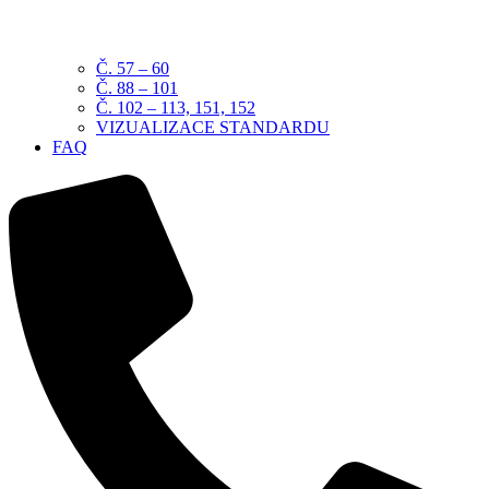
Č. 57 – 60
Č. 88 – 101
Č. 102 – 113, 151, 152
VIZUALIZACE STANDARDU
FAQ