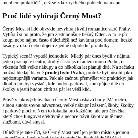
mnohem praktičtější, než se zdá z rychlého pohledu na mapu.
Proč lidé vybírají Černý Most?
Černý Most si lidé obvykle nevybírají kvůli romantice staré Prahy.
Vybírají si ho proto, že jim zjednodušuje běžný týden. A to je při
koupi nebo nájmu často důležitější než kavárna pod domem, hezké
fasády v okolí nebo dojem z jedné odpolední prohlídky.
Typický scénář vypadá jednoduše. Mladý pár dnes bydlí v nájmu,
jeden pracuje v centru, druhý často jezdí autem mimo Prahu, o
víkendu řeší velké nákupy a do několika let plánují dítě. Na začátku
možná hledají hlavně
prodej bytu Praha
, protože byt působí jako
nejdostupnější varianta. Pak ale začnou přemýšlet víc prakticky: jak
dlouho jim byt vystačí, kde budou parkovat, kam půjde dítě do
školky a jestli budou chtít za pár let větší klid.
Právě v takových úvahách Černý Most získává body. Má metro,
silnou autobusovou návaznost, velké nákupní zázemí, školy, školky
i parkové plochy. Není to lokalita pro každého, ale pro člověka,
který chce fungovat efektivně a nechce trávit život v autě mezi
službami, dává smysl.
Důležité je také říct, že Černý Most není jen jedno místo s jednou
atmosférou. Jinak působí okolí terminálu, jinak klidnější části