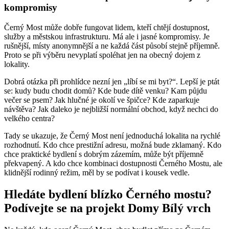
kompromisy
Černý Most může dobře fungovat lidem, kteří chtějí dostupnost,
služby a městskou infrastrukturu. Má ale i jasné kompromisy. Je
rušnější, místy anonymnější a ne každá část působí stejně příjemně.
Proto se při výběru nevyplatí spoléhat jen na obecný dojem z
lokality.
Dobrá otázka při prohlídce nezní jen „líbí se mi byt?“. Lepší je ptát
se: kudy budu chodit domů? Kde bude dítě venku? Kam půjdu
večer se psem? Jak hlučné je okolí ve špičce? Kde zaparkuje
návštěva? Jak daleko je nejbližší normální obchod, když nechci do
velkého centra?
Tady se ukazuje, že Černý Most není jednoduchá lokalita na rychlé
rozhodnutí. Kdo chce prestižní adresu, možná bude zklamaný. Kdo
chce praktické bydlení s dobrým zázemím, může být příjemně
překvapený. A kdo chce kombinaci dostupnosti Černého Mostu, ale
klidnější rodinný režim, měl by se podívat i kousek vedle.
Hledáte bydlení blízko Černého mostu?
Podívejte se na projekt Domy Bílý vrch