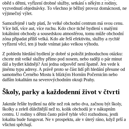
oběd s dětmi, vyřízení drobné služby, setkání s někým z rodiny,
vyzvednutí objednávky. To všechno je běžný provoz domácnosti, ne
výjimečný výlet.
Samozřejmě i tady platí, že velké obchodní centrum má svou cenu.
Více lidí, více aut, více ruchu. Kdo chce tiché bydlení s malými
lokálními obchody a sousedskou atmosférou, tomu může obchodní
zóna připadat příliš velká. Kdo ale řeší efektivitu, služby a rychlé
vyřízení věcí, ten ji bude vnímat jako velkou výhodu.
Z pohledu hledání bydlení je dobré si položit jednoduchou otázku:
chcete mít velké služby přímo pod nosem, nebo raději o pár minut
dál a bydlet klidněji? Ani jedna odpověď není špatně. Jen vede k
jinému typu adresy. A právě proto se část lidí při hledání přesune od
samotného Černého Mostu k blízkým Horním Počernicím nebo
dalším lokalitám na severovýchodním okraji Prahy.
Školy, parky a každodenní život v čtvrti
Jakmile řešíte bydlení na déle než rok nebo dva, začnou být školy,
školky a zeleň důležitější než to, kolik obchodů je v nákupním
centru. U rodiny s dětmi často právě tyhle věci rozhodnou, jestli
lokalita bude fungovat. Ne v prospektu, ale v úterý ráno, když prší a
všichni spěchají.