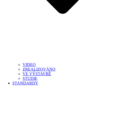
VIDEO
ZREALIZOVÁNO
VE VÝSTAVBĚ
STUDIE
STANDARDY