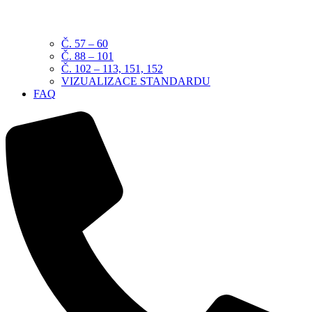
Č. 57 – 60
Č. 88 – 101
Č. 102 – 113, 151, 152
VIZUALIZACE STANDARDU
FAQ