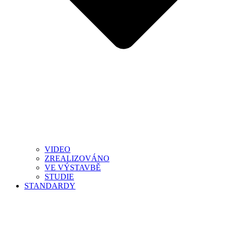
VIDEO
ZREALIZOVÁNO
VE VÝSTAVBĚ
STUDIE
STANDARDY