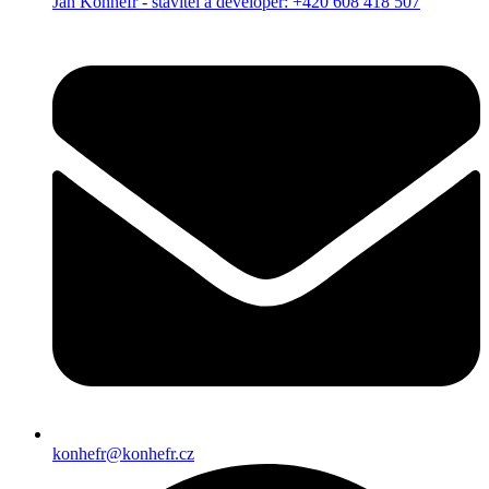
Jan Konhefr - stavitel a developer: +420 608 418 507
konhefr@konhefr.cz