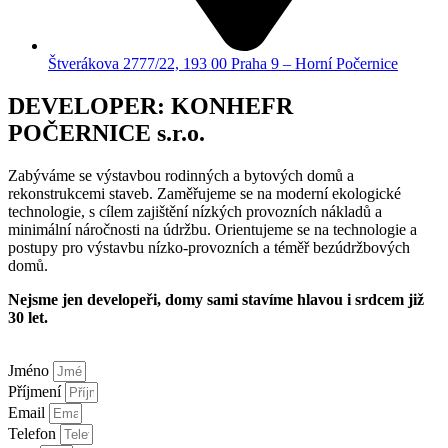
Štverákova 2777/22, 193 00 Praha 9 – Horní Počernice
DEVELOPER: KONHEFR
POČERNICE s.r.o.
Zabýváme se výstavbou rodinných a bytových domů a
rekonstrukcemi staveb. Zaměřujeme se na moderní ekologické
technologie, s cílem zajištění nízkých provozních nákladů a
minimální náročnosti na údržbu. Orientujeme se na technologie a
postupy pro výstavbu nízko-provozních a téměř bezúdržbových
domů.
Nejsme jen developeři, domy sami stavíme hlavou i srdcem již
30 let.
Jméno
Příjmení
Email
Telefon