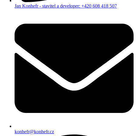
Jan Konhefr - stavitel a developer: +420 608 418 507
konhefr@konhefr.cz