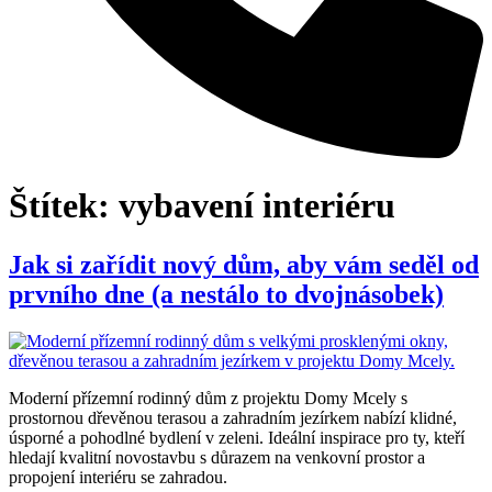
Štítek:
vybavení interiéru
Jak si zařídit nový dům, aby vám seděl od
prvního dne (a nestálo to dvojnásobek)
Moderní přízemní rodinný dům z projektu Domy Mcely s
prostornou dřevěnou terasou a zahradním jezírkem nabízí klidné,
úsporné a pohodlné bydlení v zeleni. Ideální inspirace pro ty, kteří
hledají kvalitní novostavbu s důrazem na venkovní prostor a
propojení interiéru se zahradou.