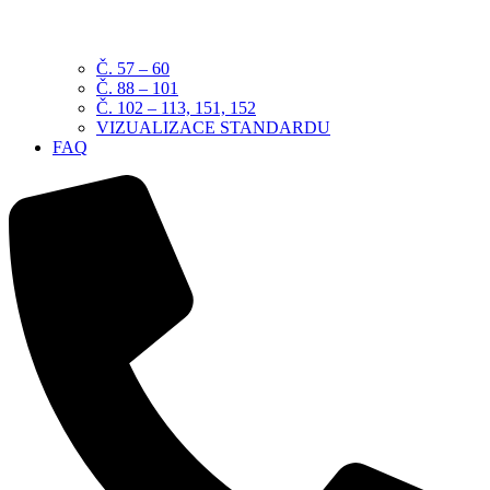
Č. 57 – 60
Č. 88 – 101
Č. 102 – 113, 151, 152
VIZUALIZACE STANDARDU
FAQ