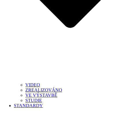
VIDEO
ZREALIZOVÁNO
VE VÝSTAVBĚ
STUDIE
STANDARDY