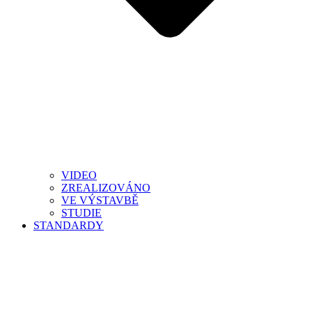
VIDEO
ZREALIZOVÁNO
VE VÝSTAVBĚ
STUDIE
STANDARDY