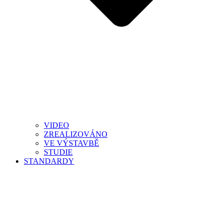
VIDEO
ZREALIZOVÁNO
VE VÝSTAVBĚ
STUDIE
STANDARDY