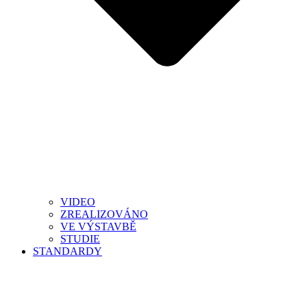
VIDEO
ZREALIZOVÁNO
VE VÝSTAVBĚ
STUDIE
STANDARDY