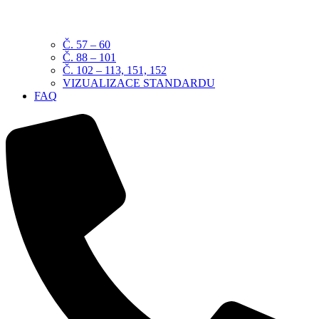
Č. 57 – 60
Č. 88 – 101
Č. 102 – 113, 151, 152
VIZUALIZACE STANDARDU
FAQ