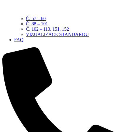
Č. 57 – 60
Č. 88 – 101
Č. 102 – 113, 151, 152
VIZUALIZACE STANDARDU
FAQ