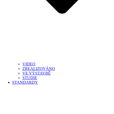
VIDEO
ZREALIZOVÁNO
VE VÝSTAVBĚ
STUDIE
STANDARDY