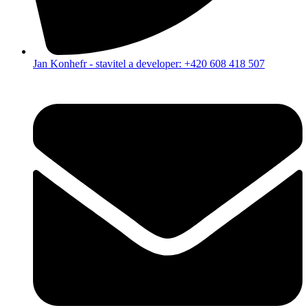
Jan Konhefr - stavitel a developer: +420 608 418 507