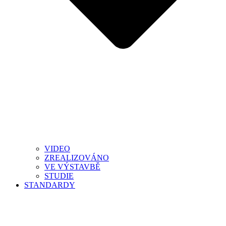
VIDEO
ZREALIZOVÁNO
VE VÝSTAVBĚ
STUDIE
STANDARDY