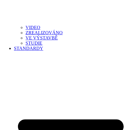
VIDEO
ZREALIZOVÁNO
VE VÝSTAVBĚ
STUDIE
STANDARDY