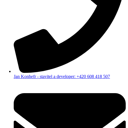
Jan Konhefr - stavitel a developer: +420 608 418 507