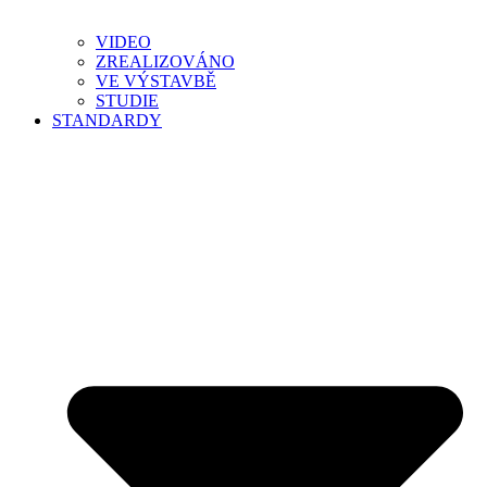
VIDEO
ZREALIZOVÁNO
VE VÝSTAVBĚ
STUDIE
STANDARDY