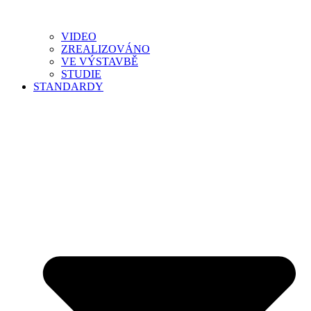
VIDEO
ZREALIZOVÁNO
VE VÝSTAVBĚ
STUDIE
STANDARDY