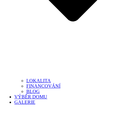
LOKALITA
FINANCOVÁNÍ
BLOG
VÝBĚR DOMU
GALERIE