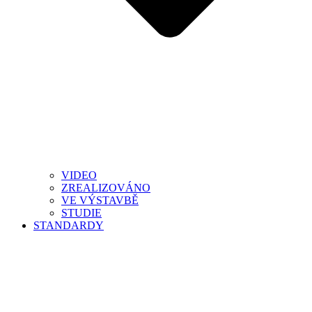
VIDEO
ZREALIZOVÁNO
VE VÝSTAVBĚ
STUDIE
STANDARDY