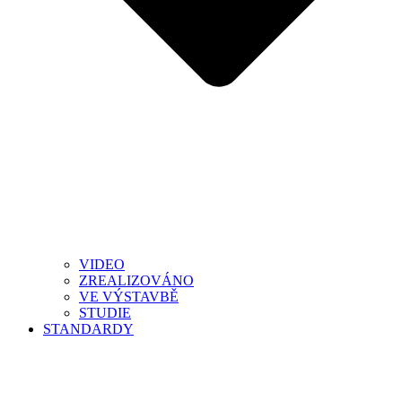
VIDEO
ZREALIZOVÁNO
VE VÝSTAVBĚ
STUDIE
STANDARDY