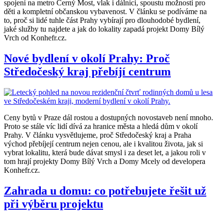
spojení na metro Černý Most, vlak i dálnici, spoustu možností pro
děti a kompletní občanskou vybavenost. V článku se podíváme na
to, proč si lidé tuhle část Prahy vybírají pro dlouhodobé bydlení,
jaké služby tu najdete a jak do lokality zapadá projekt Domy Bílý
Vrch od Konhefr.cz.
Nové bydlení v okolí Prahy: Proč
Středočeský kraj přebíjí centrum
Ceny bytů v Praze dál rostou a dostupných novostaveb není mnoho.
Proto se stále víc lidí dívá za hranice města a hledá dům v okolí
Prahy. V článku vysvětlujeme, proč Středočeský kraj a Praha
východ přebíjejí centrum nejen cenou, ale i kvalitou života, jak si
vybrat lokalitu, která bude dávat smysl i za deset let, a jakou roli v
tom hrají projekty Domy Bílý Vrch a Domy Mcely od developera
Konhefr.cz.
Zahrada u domu: co potřebujete řešit už
při výběru projektu