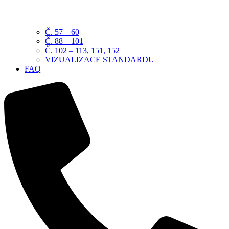
Č. 57 – 60
Č. 88 – 101
Č. 102 – 113, 151, 152
VIZUALIZACE STANDARDU
FAQ