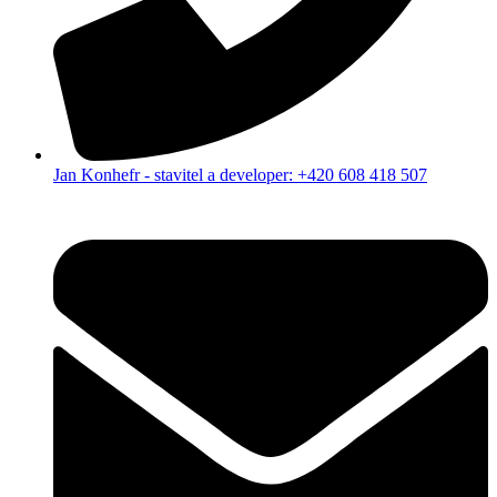
Jan Konhefr - stavitel a developer: +420 608 418 507