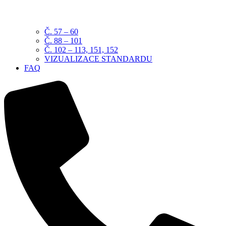
Č. 57 – 60
Č. 88 – 101
Č. 102 – 113, 151, 152
VIZUALIZACE STANDARDU
FAQ