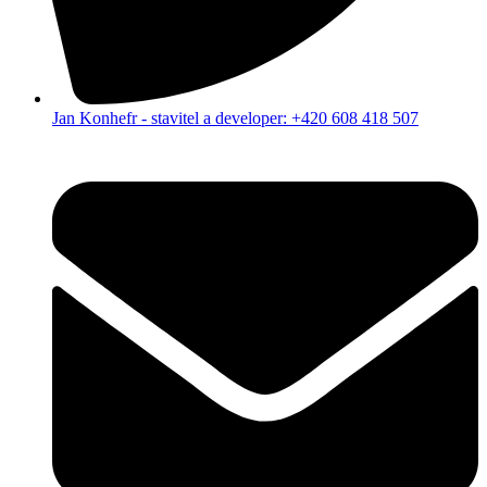
Jan Konhefr - stavitel a developer: +420 608 418 507