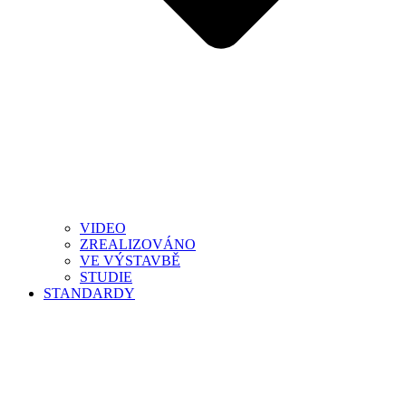
VIDEO
ZREALIZOVÁNO
VE VÝSTAVBĚ
STUDIE
STANDARDY