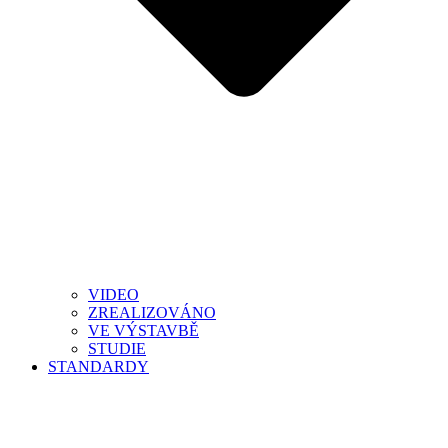
VIDEO
ZREALIZOVÁNO
VE VÝSTAVBĚ
STUDIE
STANDARDY