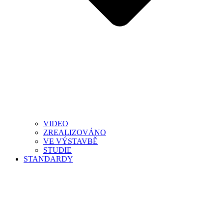
VIDEO
ZREALIZOVÁNO
VE VÝSTAVBĚ
STUDIE
STANDARDY