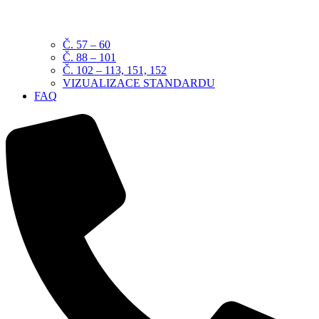
Č. 57 – 60
Č. 88 – 101
Č. 102 – 113, 151, 152
VIZUALIZACE STANDARDU
FAQ