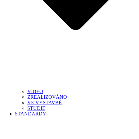
VIDEO
ZREALIZOVÁNO
VE VÝSTAVBĚ
STUDIE
STANDARDY