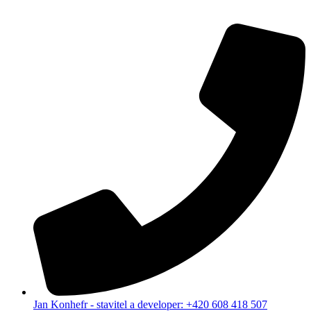
Jan Konhefr - stavitel a developer: +420 608 418 507