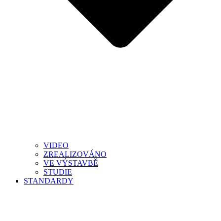
VIDEO
ZREALIZOVÁNO
VE VÝSTAVBĚ
STUDIE
STANDARDY