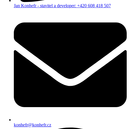
Jan Konhefr - stavitel a developer: +420 608 418 507
konhefr@konhefr.cz