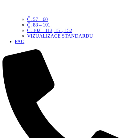
Č. 57 – 60
Č. 88 – 101
Č. 102 – 113, 151, 152
VIZUALIZACE STANDARDU
FAQ