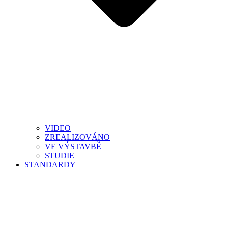
VIDEO
ZREALIZOVÁNO
VE VÝSTAVBĚ
STUDIE
STANDARDY