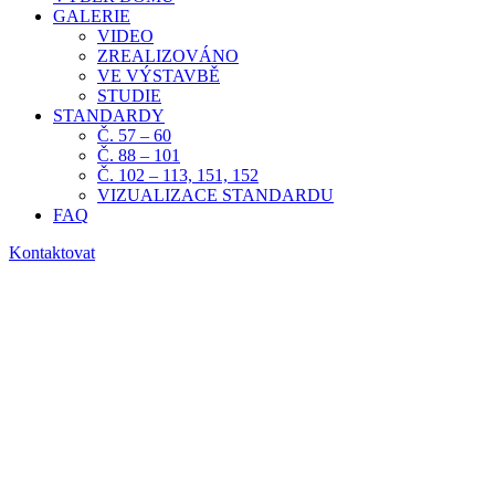
GALERIE
VIDEO
ZREALIZOVÁNO
VE VÝSTAVBĚ
STUDIE
STANDARDY
Č. 57 – 60
Č. 88 – 101
Č. 102 – 113, 151, 152
VIZUALIZACE STANDARDU
FAQ
Kontaktovat