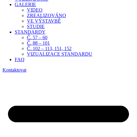
GALERIE
VIDEO
ZREALIZOVÁNO
VE VÝSTAVBĚ
STUDIE
STANDARDY
Č. 57 – 60
Č. 88 – 101
Č. 102 – 113, 151, 152
VIZUALIZACE STANDARDU
FAQ
Kontaktovat