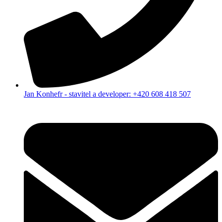
Jan Konhefr - stavitel a developer: +420 608 418 507