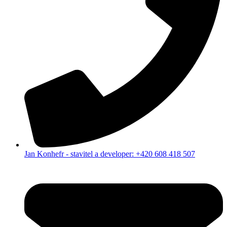
Jan Konhefr - stavitel a developer: +420 608 418 507