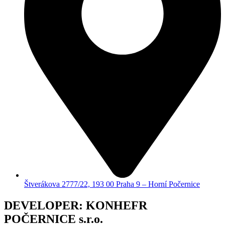
Štverákova 2777/22, 193 00 Praha 9 – Horní Počernice
DEVELOPER: KONHEFR
POČERNICE s.r.o.