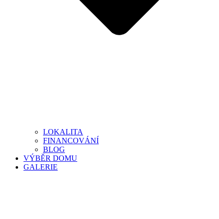
LOKALITA
FINANCOVÁNÍ
BLOG
VÝBĚR DOMU
GALERIE