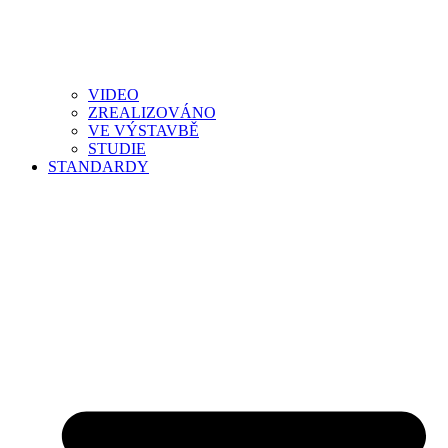
VIDEO
ZREALIZOVÁNO
VE VÝSTAVBĚ
STUDIE
STANDARDY