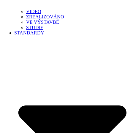
VIDEO
ZREALIZOVÁNO
VE VÝSTAVBĚ
STUDIE
STANDARDY