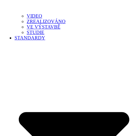
VIDEO
ZREALIZOVÁNO
VE VÝSTAVBĚ
STUDIE
STANDARDY