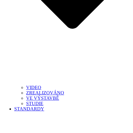
VIDEO
ZREALIZOVÁNO
VE VÝSTAVBĚ
STUDIE
STANDARDY