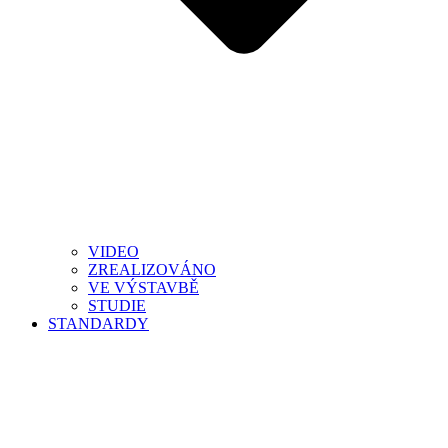
VIDEO
ZREALIZOVÁNO
VE VÝSTAVBĚ
STUDIE
STANDARDY