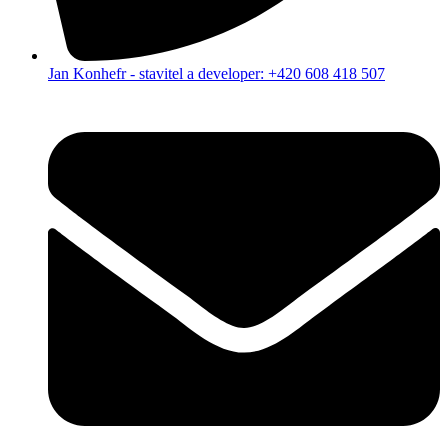
Jan Konhefr - stavitel a developer: +420 608 418 507