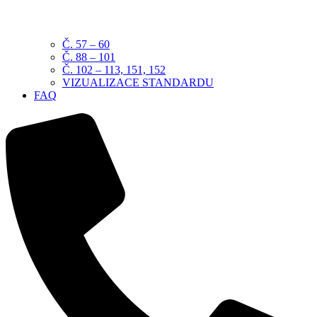
Č. 57 – 60
Č. 88 – 101
Č. 102 – 113, 151, 152
VIZUALIZACE STANDARDU
FAQ