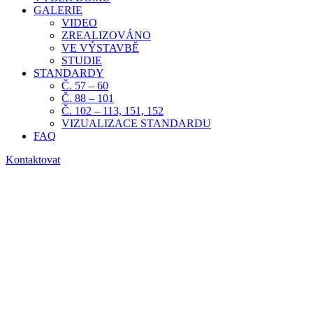
GALERIE
VIDEO
ZREALIZOVÁNO
VE VÝSTAVBĚ
STUDIE
STANDARDY
Č. 57 – 60
Č. 88 – 101
Č. 102 – 113, 151, 152
VIZUALIZACE STANDARDU
FAQ
Kontaktovat