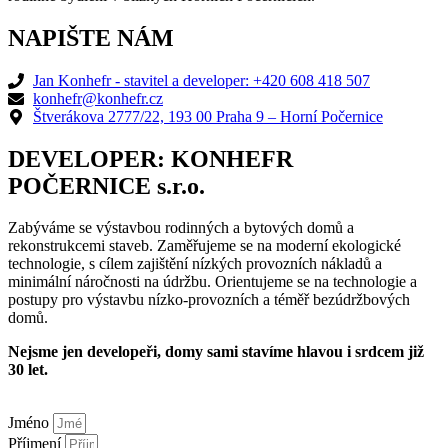
NAPIŠTE NÁM
Jan Konhefr - stavitel a developer: +420 608 418 507
konhefr@konhefr.cz
Štverákova 2777/22, 193 00 Praha 9 – Horní Počernice
DEVELOPER: KONHEFR
POČERNICE s.r.o.
Zabýváme se výstavbou rodinných a bytových domů a
rekonstrukcemi staveb. Zaměřujeme se na moderní ekologické
technologie, s cílem zajištění nízkých provozních nákladů a
minimální náročnosti na údržbu. Orientujeme se na technologie a
postupy pro výstavbu nízko-provozních a téměř bezúdržbových
domů.
Nejsme jen developeři, domy sami stavíme hlavou i srdcem již
30 let.
Jméno
Příjmení