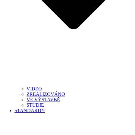
VIDEO
ZREALIZOVÁNO
VE VÝSTAVBĚ
STUDIE
STANDARDY