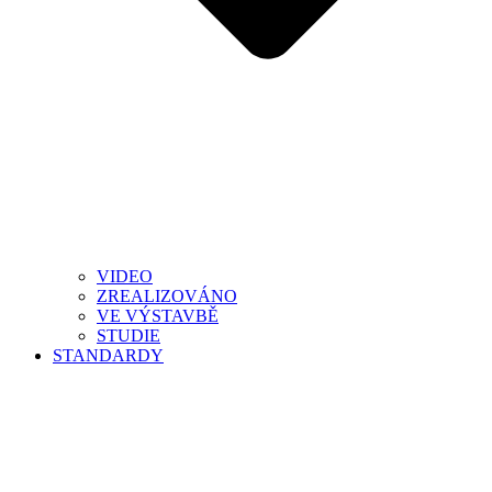
VIDEO
ZREALIZOVÁNO
VE VÝSTAVBĚ
STUDIE
STANDARDY