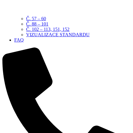
Č. 57 – 60
Č. 88 – 101
Č. 102 – 113, 151, 152
VIZUALIZACE STANDARDU
FAQ