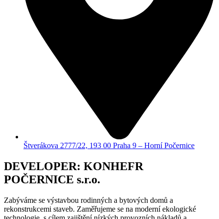
Štverákova 2777/22, 193 00 Praha 9 – Horní Počernice
DEVELOPER: KONHEFR
POČERNICE s.r.o.
Zabýváme se výstavbou rodinných a bytových domů a
rekonstrukcemi staveb. Zaměřujeme se na moderní ekologické
technologie, s cílem zajištění nízkých provozních nákladů a