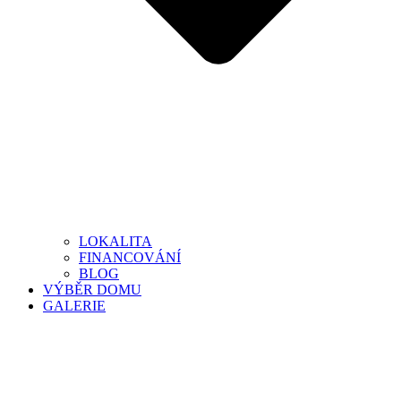
LOKALITA
FINANCOVÁNÍ
BLOG
VÝBĚR DOMU
GALERIE