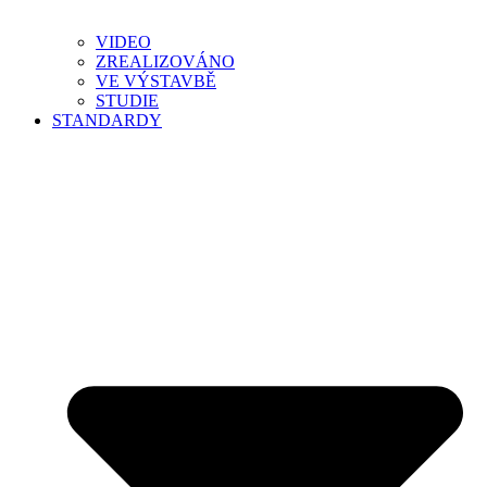
VIDEO
ZREALIZOVÁNO
VE VÝSTAVBĚ
STUDIE
STANDARDY