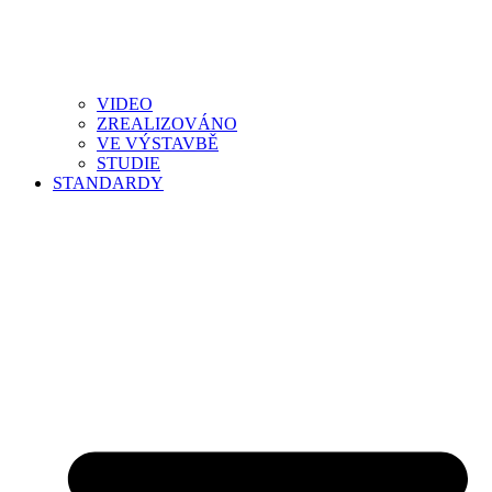
VIDEO
ZREALIZOVÁNO
VE VÝSTAVBĚ
STUDIE
STANDARDY