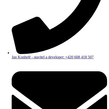
Jan Konhefr - stavitel a developer: +420 608 418 507