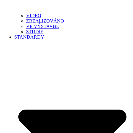
VIDEO
ZREALIZOVÁNO
VE VÝSTAVBĚ
STUDIE
STANDARDY